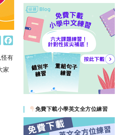
W
F
h
a
鬼怪有
at
c
s
e
大家
A
b
p
o
p
o
k
免費下載小學英文全方位練習