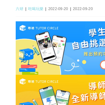
Post
Post
Post
Post
六研
吃喝玩樂
2022-09-20
2022-09-20
author:
category:
published:
last
modified: