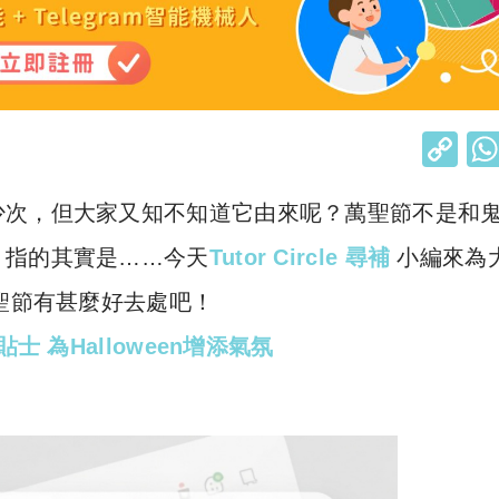
C
o
少次，但大家又知不知道它由來呢？萬聖節不是和
p
y
」指的其實是……今天
Tutor Circle 尋補
小編來為
Li
萬聖節有甚麼好去處吧！
n
 為Halloween增添氣氛
k