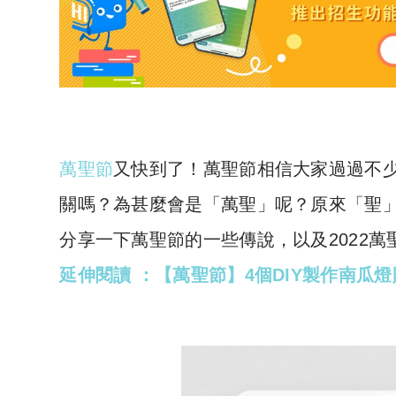
萬聖節
又快到了！萬聖節相信大家過過不
關嗎？為甚麼會是「萬聖」呢？原來「聖
分享一下萬聖節的一些傳說，以及2022
延伸閱讀 ：【萬聖節】4個DIY製作南瓜燈貼士