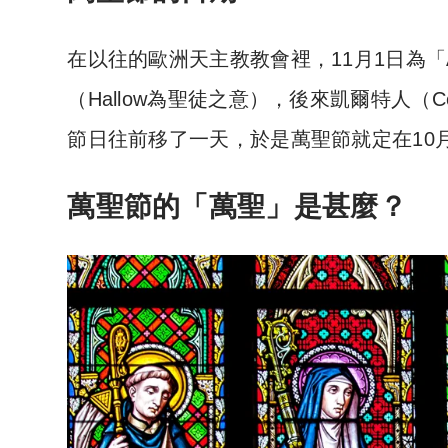
在以往的歐洲天主教教會裡，11月1日為「All Sa
（Hallow為聖徒之意），後來凱爾特人（C
節日往前移了一天，於是萬聖節就定在10月31
萬聖節的「萬聖」是甚麼？