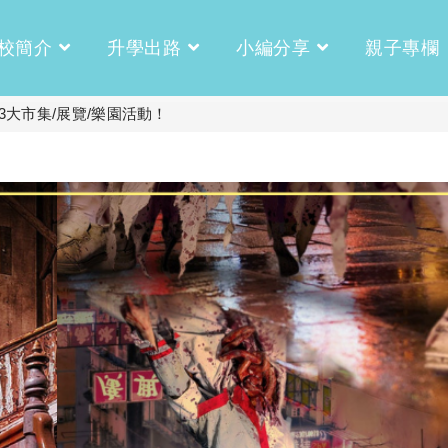
校簡介
升學出路
小編分享
親子專欄
 3大市集/展覽/樂園活動！