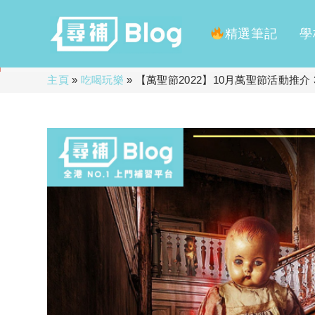
精選筆記
學
Skip
主頁
»
吃喝玩樂
»
【萬聖節2022】10月萬聖節活動推介
to
content