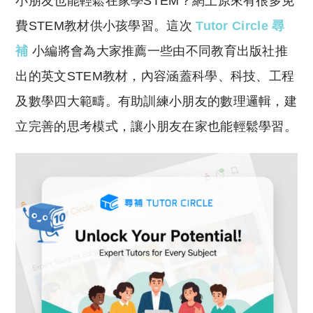
小朋友也能輕鬆在家學STEM？網上原來有很多免
p
at
y
s
費STEM教材供小孩學習。這次
Tutor Circle 尋
Li
A
補
小編將會為大家推薦一些由不同教育出版社推
n
p
出的英文STEM教材，內容涵蓋科學、科技、工程
k
p
及數學四大範疇。有助訓練小朋友的數理邏輯，建
立完善的思考模式，讓小朋友在家也能輕鬆學習。