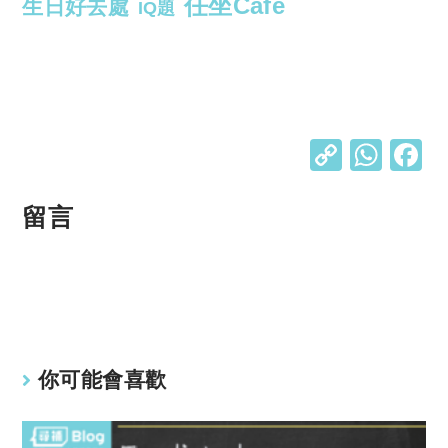
任坐Cafe
生日好去處
IQ題
C
W
o
h
p
at
留言
y
s
Li
A
n
p
k
p
你可能會喜歡