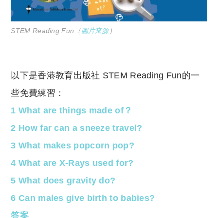
STEM Reading Fun（
圖片來源
）
以下是香港教育出版社 STEM Reading Fun的一
些免費練習：
1 What are things made of？
2 How far can a sneeze travel?
3 What makes popcorn pop?
4 What are X-Rays used for?
5 What does gravity do?
6 Can males give birth to babies?
答案