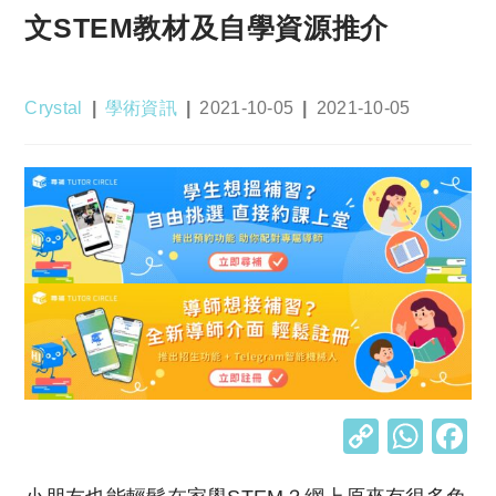
文STEM教材及自學資源推介
Post
Post
Post
Post
Crystal
學術資訊
2021-10-05
2021-10-05
author:
category:
published:
last
modified:
C
W
o
h