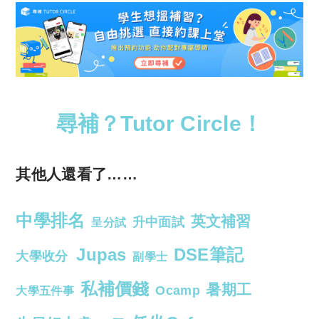
尋補？Tutor Circle！
其他人還看了……
中學排名
英文補習
升中面試
呈分試
Jupas
DSE筆記
大學收分
副學士
私補價錢
暑期工
Ocamp
大學五件事