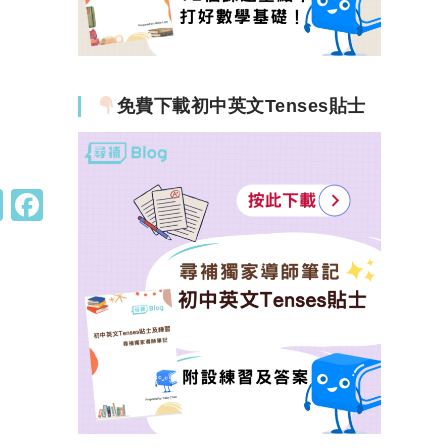
免費下載初中英文Tenses貼士
W
F
h
a
at
c
s
e
A
b
p
o
p
o
k