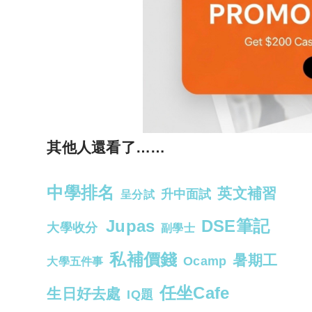
其他人還看了……
中學排名
英文補習
升中面試
呈分試
Jupas
DSE筆記
大學收分
副學士
私補價錢
暑期工
Ocamp
大學五件事
任坐Cafe
生日好去處
IQ題