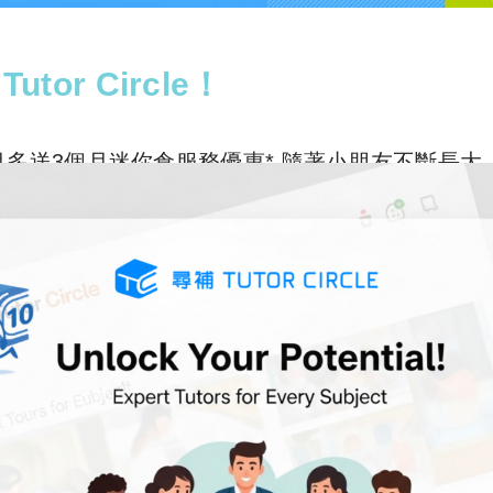
utor Circle！
】租6個月多送3個月迷你倉服務優惠* 隨著小朋友不斷長大
4 STORAGE
特此為Tutor Circle 尋補的用戶送上
服務，24 STORAGE 的共享智能工作艙更為學
！ 優惠資訊： 1. 優惠日期由2024年10月18
4 STORAGE全新客戶及 Tutor Circle 尋補現
尋補專用優惠碼「TutorCircle24」作核對，並確保一切
 5. 24 STORAGE 全線分店適用。 領取優惠
le 尋補Promotion Code作核對。 *優惠受條款及細