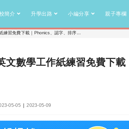
校簡介
升學出路
小編分享
親子專欄
練習免費下載｜Phonics、認字、排序…
3英文數學工作紙練習免費下載
ost
Post
023-05-05
2023-05-09
blished:
last
modified: