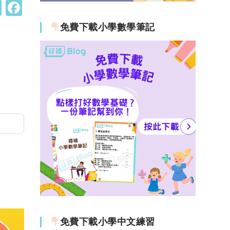
W
F
h
a
免費下載小學數學筆記
at
c
s
e
A
b
p
o
p
o
k
免費下載小學中文練習