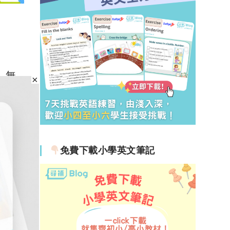
，無
租6個
生提
日開
免費下載小學英文筆記
有客戶
資料正
方式：
則約束