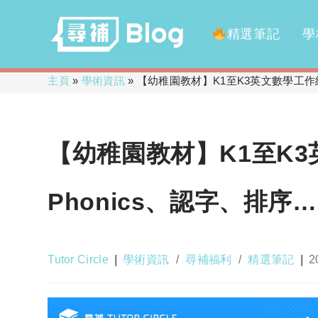
精選筆記
學
Skip
主頁
»
學術資訊
»
【幼稚園教材】K1至K3英文數學工作紙
to
content
【幼稚園教材】K1至K
Phonics、認字、排序…
Post
Post
P
Tutor Circle
學術資訊
/
尋補福利
/
精選筆記
2
author:
category:
pu