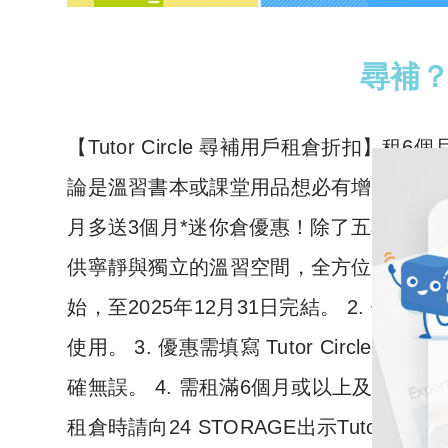
尋補？T
​【Tutor Circle 尋補用戶租倉折扣
論是溫習書本或課堂用品想必有增無減。
2
月多送3個月*迷你倉優惠！除了五星級的存倉
供寧靜與獨立的溫習空間，全方位支援莘莘學子
始，至2025年12月31日完結。 2. 優惠只供 2
使用。 3. 優惠需填寫 Tutor Circle 
確無誤。 4. 需租滿6個月或以上及預繳按金。
租倉時請向24 STORAGE出示Tutor Circ