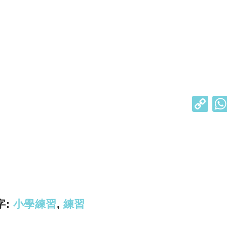
C
o
p
y
Li
n
k
字:
小學練習
,
練習