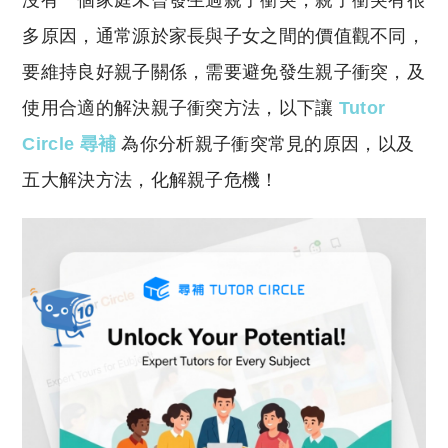
沒有一個家庭未曾發生過親子衝突，親子衝突有很
p
at
y
s
多原因，通常源於家長與子女之間的價值觀不同，
Li
A
要維持良好親子關係，需要避免發生親子衝突，及
n
p
使用合適的解決親子衝突方法，以下讓
Tutor
k
p
Circle 尋補
為你分析親子衝突常見的原因，以及
五大解決方法，化解親子危機！