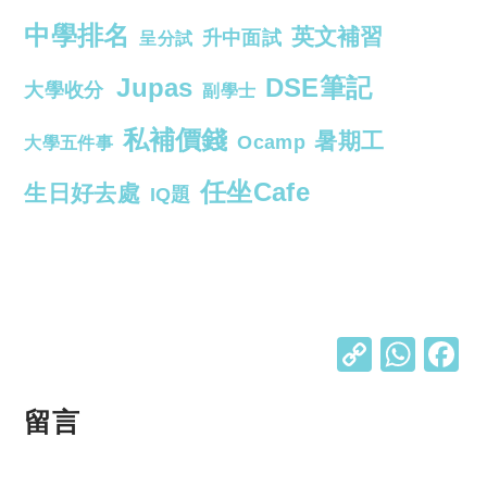
中學排名
英文補習
升中面試
呈分試
Jupas
DSE筆記
大學收分
副學士
私補價錢
暑期工
Ocamp
大學五件事
任坐Cafe
生日好去處
IQ題
C
W
o
h
p
at
留言
y
s