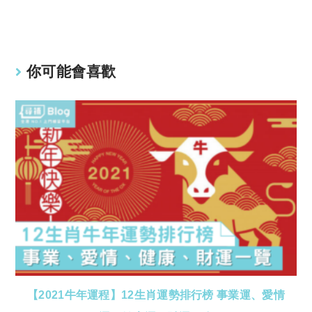
Li
A
n
p
k
p
你可能會喜歡
【2021牛年運程】12生肖運勢排行榜 事業運、愛情