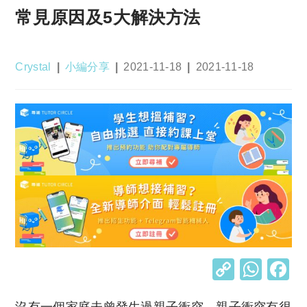
常見原因及5大解決方法
Post
Post
Post
Post
Crystal
小編分享
2021-11-18
2021-11-18
author:
category:
published:
last
modified:
C
W
o
h