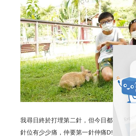
我尋日終於打埋第二針，但今日都好勇咁
針位有少少痛，仲要第一針仲痛D! 哈哈