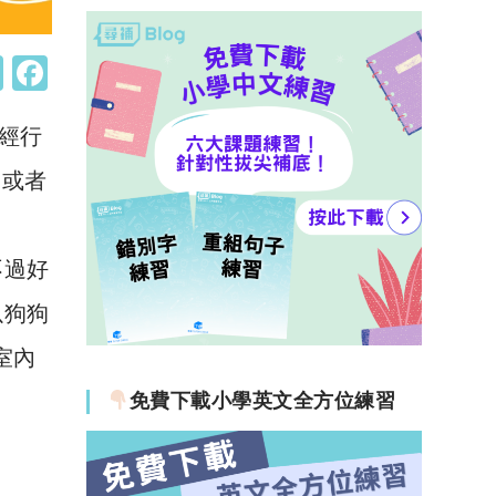
W
F
h
a
經行
at
c
s
e
，或者
A
b
p
o
不過好
p
o
以狗狗
k
室內
免費下載小學英文全方位練習