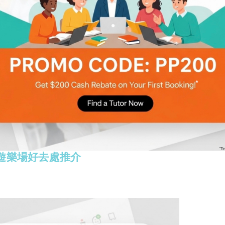
，因為我哋都隔咗好耐冇去過農場，呀芊成日話要
就要開始再努力過
下個假係幾時呀！
餐廳推介 日式｜西餐｜甜品
子遊樂場好去處推介