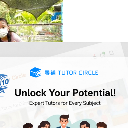
周圍去玩，但講真我呢針仲冇事過第一針，只係隻
，我話姑娘手勢好，所以當時我連打咗都唔知，我仲