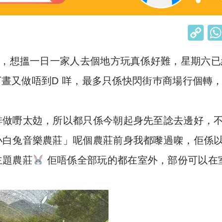
C
o
)，想搵一日一家人去個地方玩真係好難，星期六已
p
y
個下晝又做唔到D 咩，最多只係快閃街巿商場行個轉
Li
n
排做嘢太攰，所以都只係今朝起身先至諗去邊好，
k
小白兔音樂農莊」呢個農莊前身我都嚟過㗎，佢係
主題農莊
佢唔係全部玩的都在室外，部份可以在