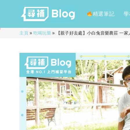
精選筆記
學
Skip
主頁
»
吃喝玩樂
»
【親子好去處】小白兔音樂農莊 一家
to
content