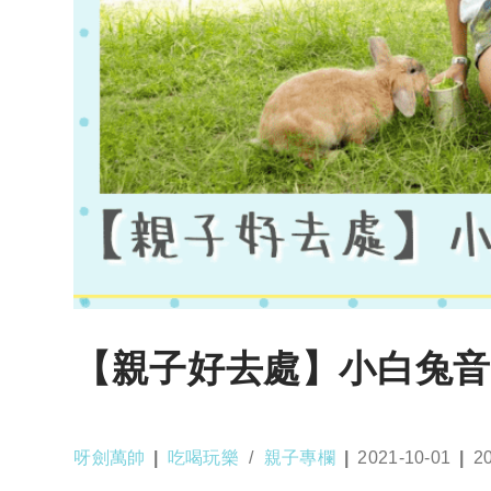
【親子好去處】小白兔音
Post
Post
Post
Po
呀劍萬帥
吃喝玩樂
/
親子專欄
2021-10-01
2
author:
category:
published:
la