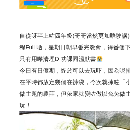
自從呀芊上咗四年級(哥哥當然更加唔駛講
程Full 哂，星期日朝早番完教會，得番
只有用嚟清埋D 功課同溫默書
今日有日假期，終於可以去玩吓，因為呢
在平時都放定幾個在褲袋，今次就揀咗「
做主題的農莊，但依家就變咗做以兔兔做
玩！