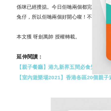
係咪已經攪掂。今日佢哋兩個都完成心願
兔仔，所以佢哋兩個好開心㗎！不過玩完
本文獲 呀劍萬帥 授權轉載。
延伸閱讀：
【親子餐廳】港九新界五間必食兒童主題
【室內遊樂場2021】香港各區20個親