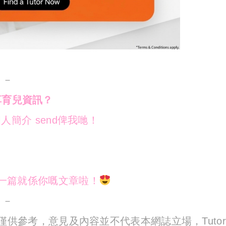
－－
享育兒資訊？
人簡介 send俾我哋！
下一篇就係你嘅文章啦！
－－
享並僅供參考，意見及內容並不代表本網誌立場，Tutor