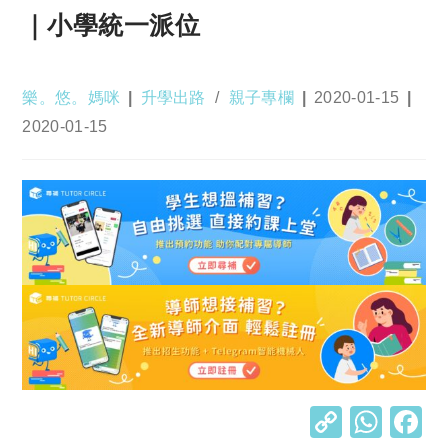
｜小學統一派位
Post
Post
Post
樂。悠。媽咪
升學出路
/
親子專欄
2020-01-15
author:
category:
published:
Post
2020-01-15
last
modified:
C
W