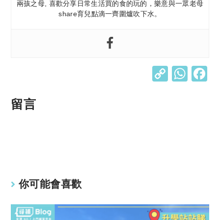
兩孩之母, 喜歡分享日常生活買的食的玩的，樂意與一眾老母
share育兒點滴一齊圍爐吹下水。
C
W
o
h
p
at
留言
y
s
Li
A
n
p
k
p
你可能會喜歡