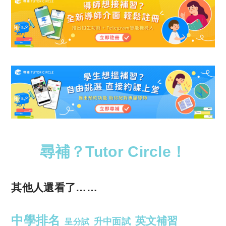
尋補？Tutor Circle！
其他人還看了……
中學排名
英文補習
升中面試
呈分試