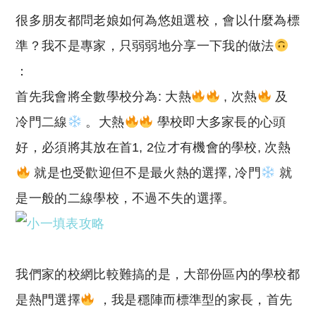
o
h
很多朋友都問老娘如何為悠姐選校，會以什麼為標
p
at
y
s
準？我不是專家，只弱弱地分享一下我的做法
Li
A
：
n
p
首先我會將全數學校分為: 大熱
, 次熱
及
k
p
冷門二線
。大熱
學校即大多家長的心頭
好，必須將其放在首1, 2位才有機會的學校, 次熱
就是也受歡迎但不是最火熱的選擇, 冷門
就
是一般的二線學校，不過不失的選擇。
我們家的校網比較難搞的是，大部份區內的學校都
是熱門選擇
，我是穩陣而標準型的家長，首先