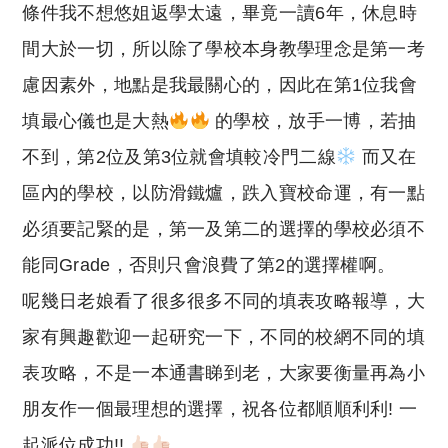
條件我不想悠姐返學太遠，畢竟一讀6年，休息時
間大於一切，所以除了學校本身教學理念是第一考
慮因素外，地點是我最關心的，因此在第1位我會
填最心儀也是大熱
的學校，放手一博，若抽
不到，第2位及第3位就會填較冷門二線
而又在
區內的學校，以防滑鐵爐，跌入寶校命運，有一點
必須要記緊的是，第一及第二的選擇的學校必須不
能同Grade，否則只會浪費了第2的選擇權啊。
呢幾日老娘看了很多很多不同的填表攻略報導，大
家有興趣歡迎一起研究一下，不同的校網不同的填
表攻略，不是一本通書睇到老，大家要衡量再為小
朋友作一個最理想的選擇，祝各位都順順利利! 一
起派位成功!!