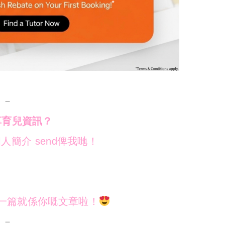
－－
享育兒資訊？
人簡介 send俾我哋！
下一篇就係你嘅文章啦！
－－