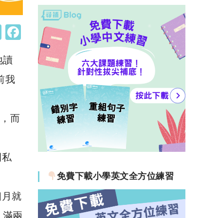
W
F
h
a
地讀
at
c
s
e
前我
A
b
p
o
間，而
p
o
k
間私
免費下載小學英文全方位練習
個月就
，滿兩