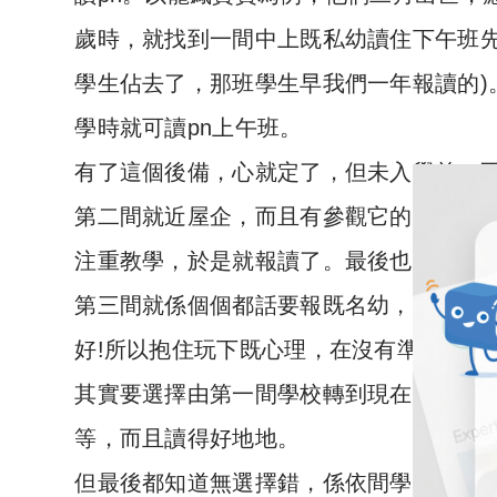
歲時，就找到一間中上既私幼讀住下午班先
學生佔去了，那班學生早我們一年報讀的)
學時就可讀pn上午班。
有了這個後備，心就定了，但未入學前，
第二間就近屋企，而且有參觀它的Open 
注重教學，於是就報讀了。最後也收了他
第三間就係個個都話要報既名幼，個個都
好!所以抱住玩下既心理，在沒有準備和壓
其實要選擇由第一間學校轉到現在的學校
等，而且讀得好地地。
但最後都知道無選擇錯，係依間學校，佢