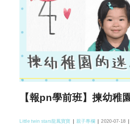
【報pn學前班】揀幼稚
Post
Post
Post
Little twin stars龍鳳寶寶
親子專欄
2020-07-18
author:
category:
published: