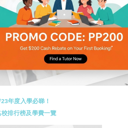
心，而且校長很專業，常常分享教育心得。
K1學生喇
佢地個樣子真係大個左好多~
以過來人的身份分享報讀心得
/23年度入學必睇！
區名校排行榜及學費一覽