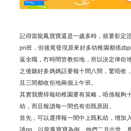
記得當龍鳳寶寶還是一歲多時，就要影定證
pn班，但後尾發現原來好多幼稚園都係由p
返全職，冇時間管教佢地，所以決定俾佢地
之後聽好多媽媽話要報十間八間，驚唔收
且三間都收佢地兩個上午班。
其實我覺得報幼稚園要有策略，唔係報夠
幼，而且報讀每一間也有佢既原因。
首先，可以選擇報一間中上既私幼，增加
讀pn。以龍鳳寶寶為例，他們二月出世，