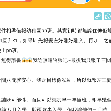
C
o
件相準備報幼稚園pn班。其實初時都無諗住俾佢
p
y
n直升k1，如果k1先報變左好難好難入。再加上之
Li
上pn班。
n
，無得讀書
我諗無咁誇張吧~最後我只報了三
k
十間八間就安心。我既目標係私幼，所以就報左三
入讀既可能性。而且可以嘗試早一年插班，即早幾
應該八月入學，即兩歲半入學。但我讓他們三月時