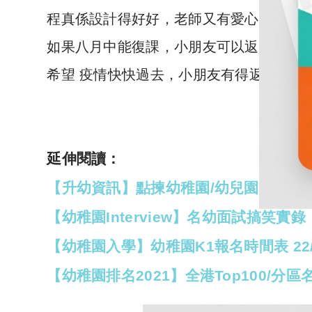
程真係設計得好好，老師又有愛心和責任
如果八月中能復課，小朋友可以返學，就做
希望 疫情快快過去，小朋友有得返學啦~
延伸閱讀：
【升幼資訊】點揀幼稚園/幼兒園好呢？
【幼稚園Interview】名幼面試搞笑實錄
【幼稚園入學】幼稚園K1報名時間表 22
【幼稚園排名2021】全港Top100/分