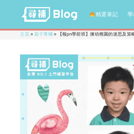
精選筆記
學
Skip
主頁
»
親子專欄
»
【報pn學前班】揀幼稚園的迷思及策
to
content