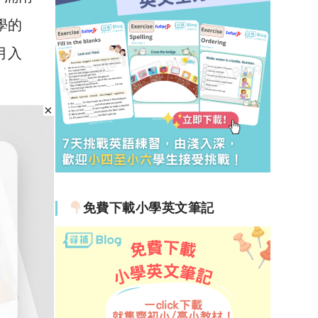
學的
月入
。
我好
口碑很
免費下載小學英文筆記
服
，課