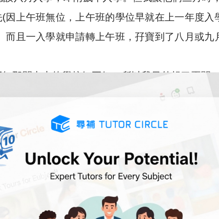
(因上午班無位，上午班的學位早就在上一年度入
。而且一入學就申請轉上午班，孖寶到了八月或九
不知那間中上的學校好不好，所以我另外報了兩間
day，有課堂示範，感覺良好。由於我教開書，所以
們入讀上午班。
話要試下，而且我既教書朋友的仔女也是讀這間，
力下，收左佢地上午班。
，心裡也有爭扎，因為要蝕留位費，又要買過哂d校
地真係讀得好開心，成日都話想返學~自己也觀過課