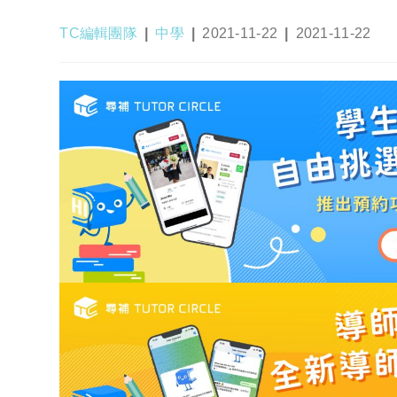
Post
Post
Post
Post
TC編輯團隊
中學
2021-11-22
2021-11-22
author:
category:
published:
last
modified: