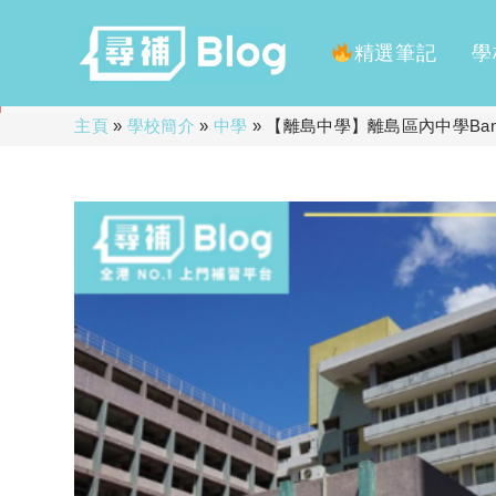
精選筆記
學
Skip
主頁
»
學校簡介
»
中學
»
【離島中學】離島區內中學Ban
to
content