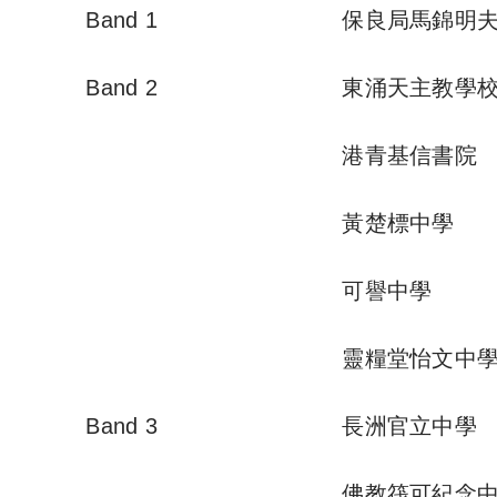
Band 1
保良局馬錦明
Band 2
東涌天主教學
港青基信書院
黃楚標中學
可譽中學
靈糧堂怡文中
Band 3
長洲官立中學
佛教筏可紀念