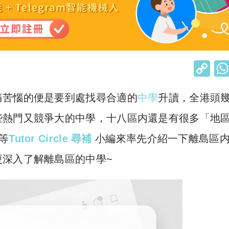
C
o
痛苦惱的便是要到處找尋合適的
中學
升讀，全港頭
p
y
些熱門又競爭大的中學，十八區内還是有很多「地
Li
等
Tutor Circle 尋補
小編來率先介紹一下離島區
n
深入了解離島區的中學~
k