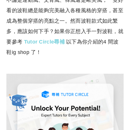
不論是運動風、文青風、韓風還是歐美風，一雙好
p
at
y
s
看的波鞋總是能夠完美融入各種風格的穿搭，甚至
Li
A
成為整個穿搭的亮點之一。然而波鞋款式如此繁
n
p
多，應該如何下手？如果你正想入手一對波鞋，就
k
p
要參考
Tutor Circle尋補
以下為你介紹的4 間波
鞋ig shop 了！