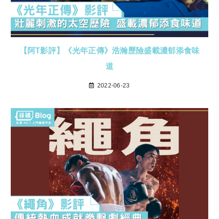
【阿T影評】《光年正傳》浩瀚歷險盛載濃郁添食味
道
2022-06-23