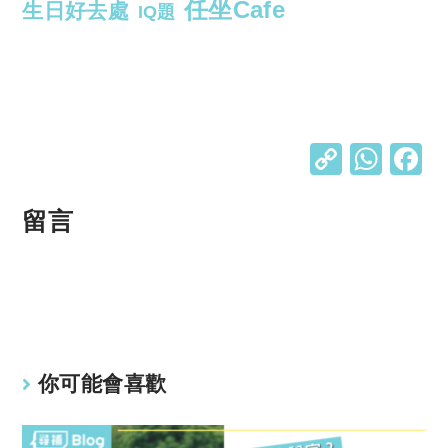
任坐Cafe
生日好去處
IQ題
C
W
o
h
p
at
留言
y
s
Li
A
n
p
k
p
你可能會喜歡