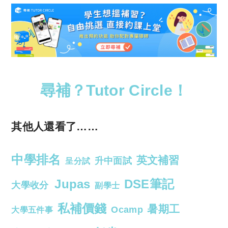
尋補？Tutor Circle！
其他人還看了……
中學排名
英文補習
升中面試
呈分試
Jupas
DSE筆記
大學收分
副學士
私補價錢
暑期工
Ocamp
大學五件事