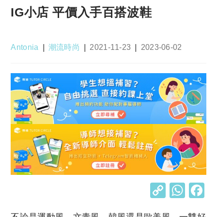
IG小店 平價入手百搭波鞋
Post
Post
Post
Post
Antonia
潮流時尚
2021-11-23
2023-06-02
author:
category:
published:
last
modified:
C
W
o
h