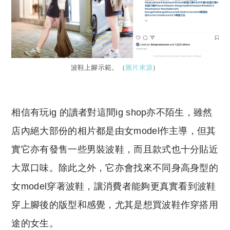
波鞋上腳示範。（
圖片來源
）
相信有玩ig 的讀者對這間ig shop亦不陌生，雖然
店內絕大部份的相片都是由女model作主導，但其
實它亦有發售一些男裝波鞋，而且款式也十分貼近
大眾口味。除此之外，它亦會找來不同身高身型的
女model穿著波鞋，讓消費者能夠更真實看到波鞋
穿上腳後的版型和感覺，尤其是想買波鞋作穿搭用
途的女生。