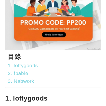
目錄
1. loftygoods
2. fbable
3. Nabwork
1. loftygoods