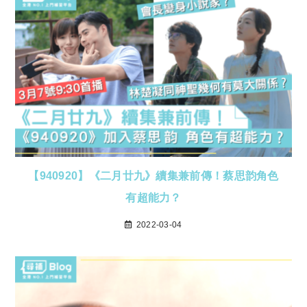
【940920】《二月廿九》續集兼前傳！蔡思韵角色
有超能力？
2022-03-04