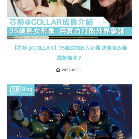
【芯駖@COLLAR】35歲成功殺入女團 決賽竟放棄
跳舞強項？
2022-02-11