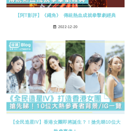
【阿T影評】《繩角》 傳統熱血成就拳擊劇經典
2022-12-20
【全民造星IV】香港女團即將誕生？！搶先睇10位大