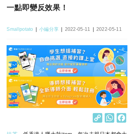
一點即變反效果！
Post
Post
Post
Post
Smallpotato
小編分享
2022-05-11
2022-05-11
author:
category:
published:
last
modified:
C
W
o
h