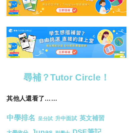
尋補？Tutor Circle！
其他人還看了……
中學排名
英文補習
升中面試
呈分試
Jupas
DSE筆記
大學收分
副學士