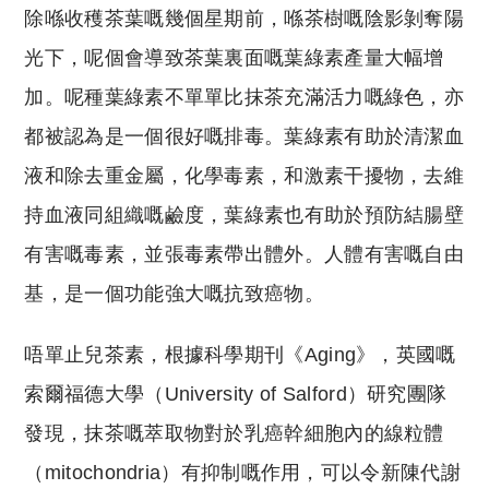
除喺收穫茶葉嘅幾個星期前，喺茶樹嘅陰影剝奪陽
光下，呢個會導致茶葉裏面嘅葉綠素產量大幅增
加。呢種葉綠素不單單比抹茶充滿活力嘅綠色，亦
都被認為是一個很好嘅排毒。葉綠素有助於清潔血
液和除去重金屬，化學毒素，和激素干擾物，去維
持血液同組織嘅鹼度，葉綠素也有助於預防結腸壁
有害嘅毒素，並張毒素帶出體外。人體有害嘅自由
基，是一個功能強大嘅抗致癌物。
唔單止兒茶素，根據科學期刊《Aging》，英國嘅
索爾福德大學（University of Salford）研究團隊
發現，抹茶嘅萃取物對於乳癌幹細胞內的線粒體
（mitochondria）有抑制嘅作用，可以令新陳代謝