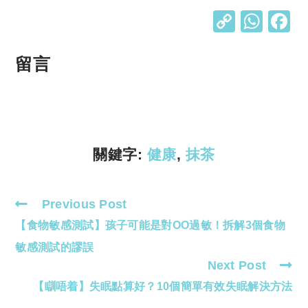
C
W
o
h
p
at
留言
y
s
Li
A
n
p
k
p
關鍵字:
健康
,
抹茶
Previous Post
Read
【食物敏感測試】孩子可能是對OO過敏！拆解3個食物
more
articles
敏感測試的謬誤
Next Post
【瞓唔着】失眠點算好？10個簡單有效失眠解決方法