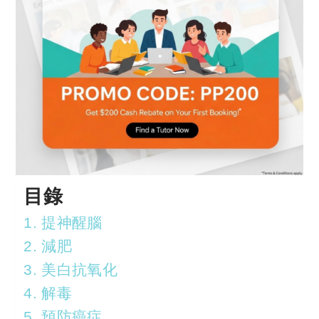
目錄
1. 提神醒腦
2. 減肥
3. 美白抗氧化
4. 解毒
5. 預防癌症