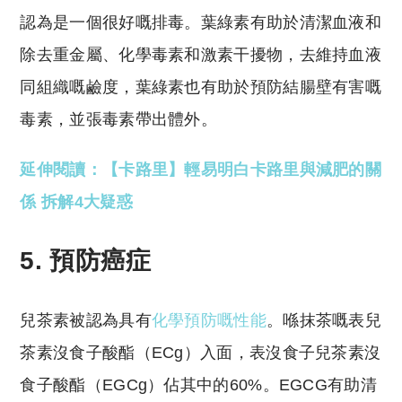
認為是一個很好嘅排毒。葉綠素有助於清潔血液和
除去重金屬、化學毒素和激素干擾物，去維持血液
同組織嘅鹼度，葉綠素也有助於預防結腸壁有害嘅
毒素，並張毒素帶出體外。
延伸閱讀：【卡路里】輕易明白卡路里與減肥的關
係 拆解4大疑惑
5. 預防癌症
兒茶素被認為具有
化學預防嘅性能
。喺抹茶嘅表兒
茶素沒食子酸酯（ECg）入面，表沒食子兒茶素沒
食子酸酯（EGCg）佔其中的60%。EGCG有助清