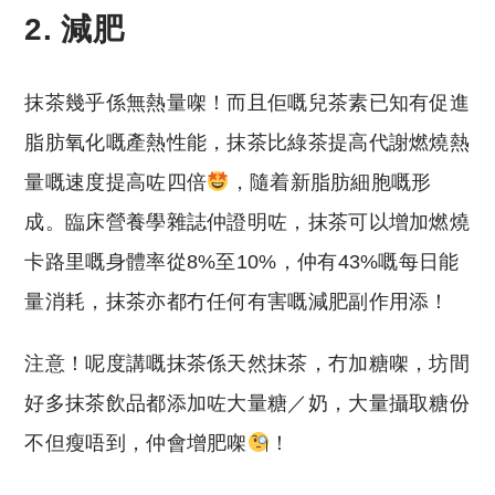
2. 減肥
抹茶幾乎係無熱量㗎！而且佢嘅兒茶素已知有促進
脂肪氧化嘅產熱性能，抹茶比綠茶提高代謝燃燒熱
量嘅速度提高咗四倍
，隨着新脂肪細胞嘅形
成。臨床營養學雜誌仲證明咗，抹茶可以增加燃燒
卡路里嘅身體率從8%至10%，仲有43%嘅每日能
量消耗，抹茶亦都冇任何有害嘅減肥副作用添！
注意！呢度講嘅抹茶係天然抹茶，冇加糖㗎，坊間
好多抹茶飲品都添加咗大量糖／奶，大量攝取糖份
不但瘦唔到，仲會增肥㗎
！