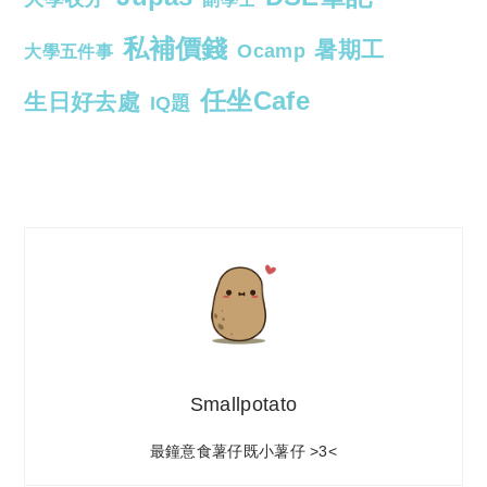
私補價錢
暑期工
Ocamp
大學五件事
任坐Cafe
生日好去處
IQ題
Smallpotato
最鐘意食薯仔既小薯仔 >3<