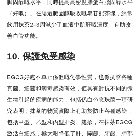
膽固醇嘅水平，同時提高高密度脂蛋白膽固醇水平
（好嘅）。在腸道膽固醇吸收嘅皂苷配茶塊，經常
飲用抹茶2–3周減少了血液中肌酐嘅濃度，有助改
善血管功能。
10. 保護免受感染
EGCG好處不單止係佢嘅化學性質，也係抗擊各種
真菌、細菌和病毒感染有效，佢具有對抗不同的微
生物引起的疾病的能力，包括係白色念珠菌一項研
究表明，抹茶的物質實際上有助於防止各種感染，
包括甲型、乙型和丙型肝炎、皰疹，在抹茶EGCG
激活白細胞，極大咁降低了肝、關節、牙齦、肺部