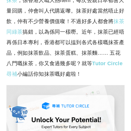
抹茶
，係香港人嘅大熱Item，每次去親日本都會大
p
at
y
s
量回購，仲會叫人代購返嚟。抹茶好處當然唔止好
Li
A
飲，仲有不少營養價值㗎！不過好多人都會將
抹茶
n
p
同綠茶
搞錯，以為係同一樣嘢。近年，抹茶已經唔
k
p
再係日本專利，香港都可以揾到各式各樣嘅抹茶產
品，例如抹茶飲品、抹茶蛋糕、抹茶麵…… 五花
八門嘅抹茶，你又食過幾多呢？就等
Tutor Circle
尋補
小編話你知抹茶嘅好處啦！