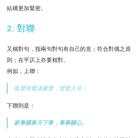
結構更加緊密。
2. 對聯
又稱對句，指兩句對句有自己的意；符合對偶之原
則；在平仄上亦要相對。
例如，上聯：
風聲雨聲讀書聲，聲聲入耳；
下聯則是：
家事國事天下事，事事關心。