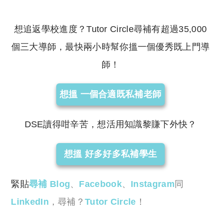
想追返學校進度？Tutor Circle尋補有超過35,000
個三大導師，最快兩小時幫你搵一個優秀既上門導
師！
想搵 一個合適既私補老師
DSE讀得咁辛苦，想活用知識黎賺下外快？
想搵 好多好多私補學生
緊貼
尋補 Blog
、
Facebook
、
Instagram
同
LinkedIn
，尋補？
Tutor Circle
！