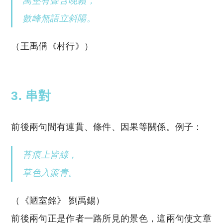
萬壑有聲含晚籟，
數峰無語立斜陽。
（王禹偁《村行》）
3. 串對
前後兩句間有連貫、條件、因果等關係。例子：
苔痕上皆綠，
草色入簾青。
（《陋室銘》 劉禹錫）
前後兩句正是作者一路所見的景色，這兩句使文章