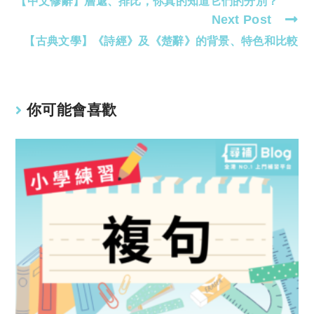
【中文修辭】層遞、排比，你真的知道它們的分別？
more
Next Post
articles
【古典文學】《詩經》及《楚辭》的背景、特色和比較
你可能會喜歡