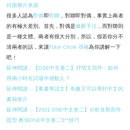
封面圖片來源
p
at
y
s
很多人認為
對偶
即
對聯
，對聯即對偶，事實上兩者
Li
A
的有極大差別。首先，對偶是
修辭手法
，而對聯則
n
p
是一種文體。兩者有很大分別，所以，假若你分不
k
p
清兩者的話，來讓
Tutor Circle 尋補
為你講解一下
吧！
延伸閱讀：【DSE中文卷二】抒情文寫作：如何
用兩小時在試場中感動人？
延伸閱讀：【看書學語文】有趣又可以學好中文的
書籍推介
延伸閱讀：【2021 DSE中文卷二】分析各類寫作
題型 教你DSE中文卷二5**技巧