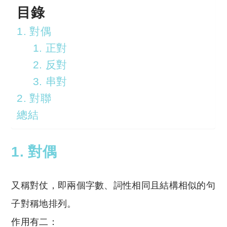
目錄
1. 對偶
1. 正對
2. 反對
3. 串對
2. 對聯
總結
1. 對偶
又稱對仗，即兩個字數、詞性相同且結構相似的句
子對稱地排列。
作用有二：