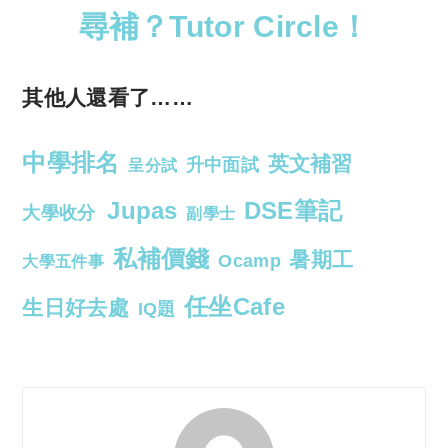
尋補？Tutor Circle！
其他人還看了……
中學排名
英文補習
升中面試
呈分試
Jupas
DSE筆記
大學收分
副學士
私補價錢
暑期工
Ocamp
大學五件事
任坐Cafe
生日好去處
IQ題