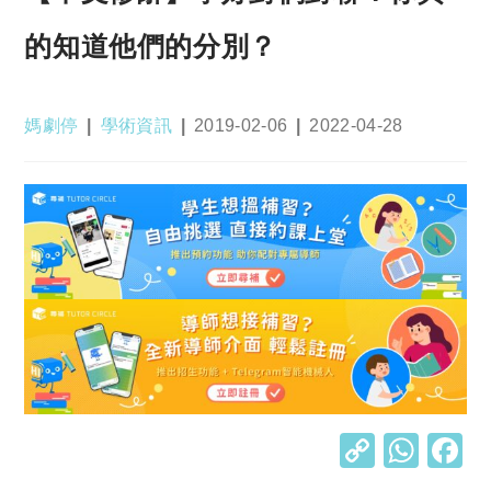
的知道他們的分別？
Post
Post
Post
Post
媽劇停
學術資訊
2019-02-06
2022-04-28
author:
category:
published:
last
modified:
C
W
o
h