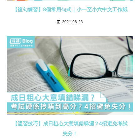
【複句練習】8個常用句式｜小一至小六中文工作紙
2021-06-23
【溫習技巧】成日粗心大意填錯睇漏？4招避免考試
失分！