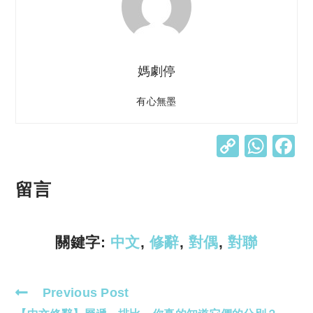
媽劇停
有心無墨
C
W
o
h
p
at
留言
y
s
Li
A
關鍵字:
中文
,
修辭
,
對偶
,
對聯
n
p
k
p
Previous Post
Read