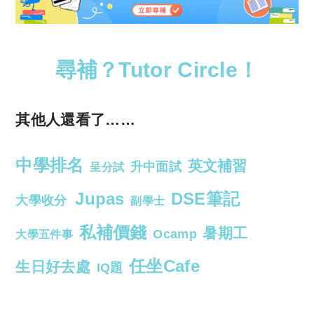
尋補？Tutor Circle！
其他人還看了……
中學排名
英文補習
升中面試
呈分試
Jupas
DSE筆記
大學收分
副學士
私補價錢
暑期工
Ocamp
大學五件事
任坐Cafe
生日好去處
IQ題