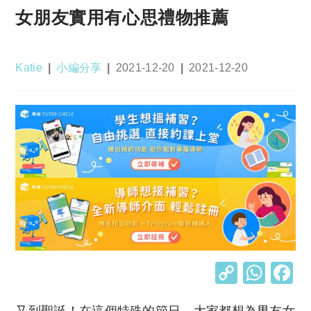
女朋友實用有心思禮物推薦
Post
Post
Post
Post
Katie
小編分享
2021-12-20
2021-12-20
author:
category:
published:
last
modified:
C
W
o
h