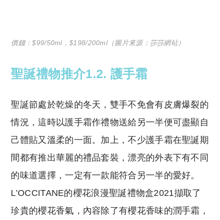
價錢：$99/50ml，$198/200ml（圖片來源：莎莎網站）
聖誕禮物推介1.2. 護手霜
聖誕節處於乾燥的冬天，雙手不免會有皮膚爆裂的
情況，這時以護手霜作禮物送給另一半便可盡顯自
己體貼又溫柔的一面。加上，不少護手霜在聖誕期
間都有推出華麗的禮品套裝，漂亮的外表下有不同
的味道選擇，一定有一款能符合另一半的愛好。
L’OCCITANE的櫻花浪漫聖誕禮物盒2021擷取了
珍貴的櫻花香氣，內容除了有櫻花香味的潤手霜，