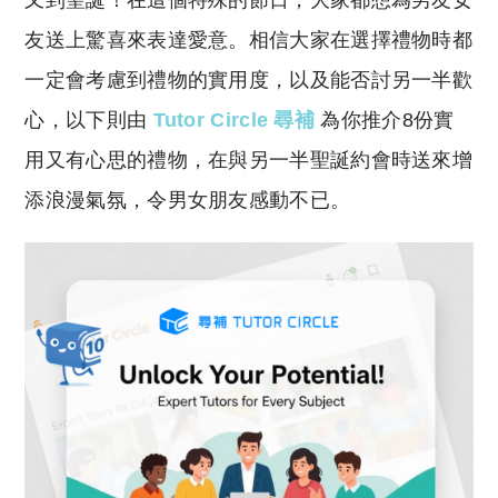
又到聖誕！在這個特殊的節日，大家都想為男友女
p
at
y
s
友送上驚喜來表達愛意。相信大家在選擇禮物時都
Li
A
一定會考慮到禮物的實用度，以及能否討另一半歡
n
p
心，以下則由
Tutor Circle 尋補
為你推介8份實
k
p
用又有心思的禮物，在與另一半聖誕約會時送來增
添浪漫氣氛，令男女朋友感動不已。