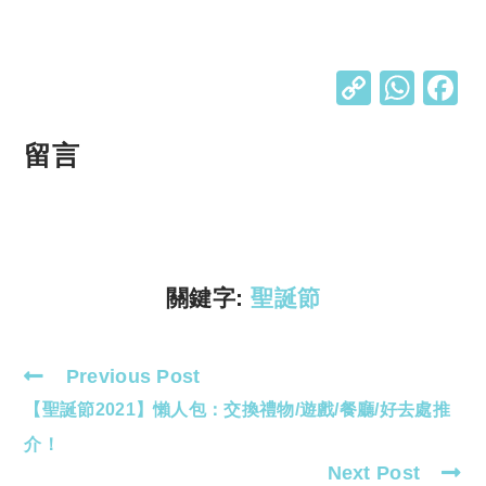
C
W
o
h
p
at
留言
y
s
Li
A
n
p
k
p
關鍵字:
聖誕節
Previous Post
Read
【聖誕節2021】懶人包：交換禮物/遊戲/餐廳/好去處推
more
articles
介！
Next Post