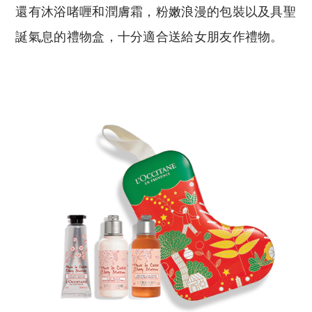
還有沐浴啫喱和潤膚霜，粉嫩浪漫的包裝以及具聖
誕氣息的禮物盒，十分適合送給女朋友作禮物。