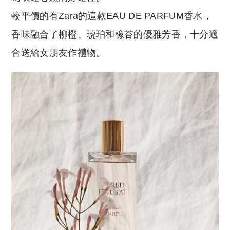
較平價的有Zara的這款EAU DE PARFUM香水，
香味融合了柳橙、琥珀和橡苔的優雅芳香，十分適
合送給女朋友作禮物。