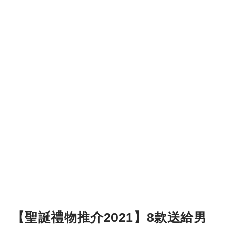
【聖誕禮物推介2021】8款送給男