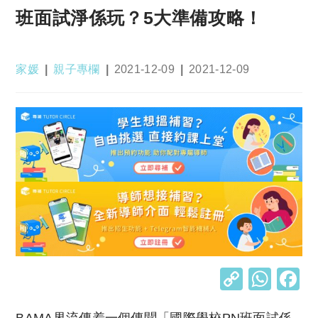
班面試淨係玩？5大準備攻略！
Post
Post
Post
Post
家媛
親子專欄
2021-12-09
2021-12-09
author:
category:
published:
last
modified:
C
W
o
h