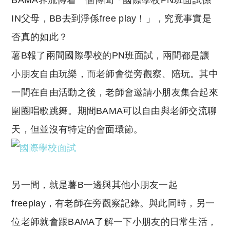
BAMA界流傳着一個傳聞「國際學校PN班面試係
p
at
y
s
IN父母，BB去到淨係free play！」，究竟事實是
Li
A
否真的如此？
n
p
薯B報了兩間國際學校的PN班面試，兩間都是讓
k
p
小朋友自由玩樂，而老師會從旁觀察、陪玩。其中
一間在自由活動之後，老師會邀請小朋友集合起來
圍圈唱歌跳舞。期間BAMA可以自由與老師交流聊
天，但並沒有特定的會面環節。
另一間，就是薯B一邊與其他小朋友一起
freeplay，有老師在旁觀察記錄。與此同時，另一
位老師就會跟BAMA了解一下小朋友的日常生活，