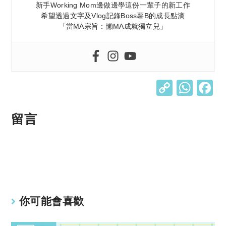
新手Working Mom邊做邊學這份一輩子的新工作
希望透過文字及Vlog記錄Boss薯B的成長點滴
「當MA宗旨：懶MA成就獨立兒」
C
W
o
h
p
at
留言
y
s
Li
A
n
p
k
p
你可能會喜歡