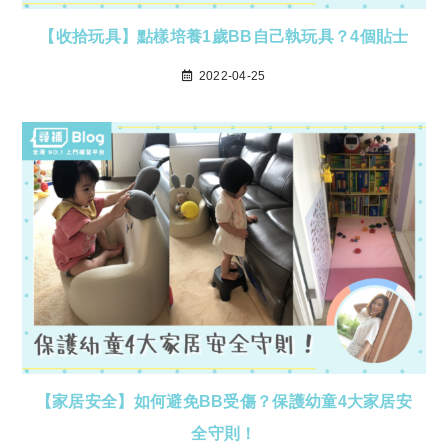
【收拾玩具】點樣培養1歲BB自己執玩具？4個貼士
2022-04-25
【家居安全】如何避免BB受傷？保護幼童4大家居安
全守則！