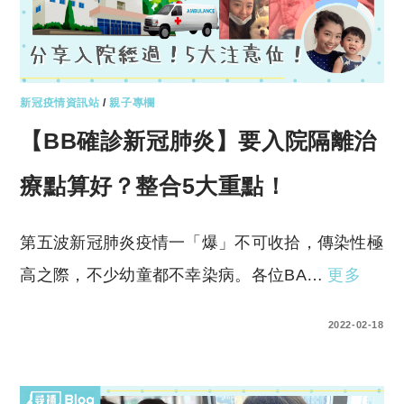
新冠疫情資訊站
/
親子專欄
【BB確診新冠肺炎】要入院隔離治
療點算好？整合5大重點！
第五波新冠肺炎疫情一「爆」不可收拾，傳染性極
高之際，不少幼童都不幸染病。各位BA…
更多
0 COMMENTS
2022-02-18