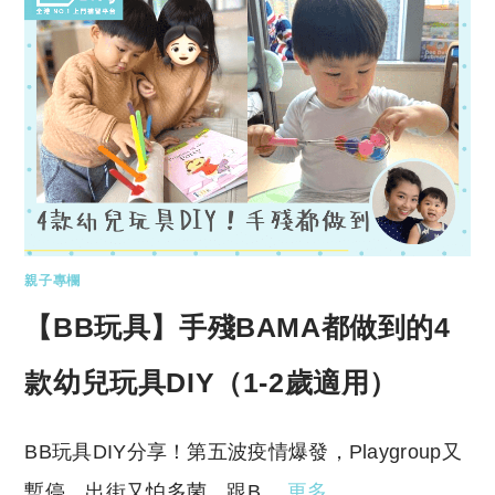
親子專欄
【BB玩具】手殘BAMA都做到的4
款幼兒玩具DIY（1-2歲適用）
BB玩具DIY分享！第五波疫情爆發，Playgroup又
暫停，出街又怕多菌。跟B…
更多