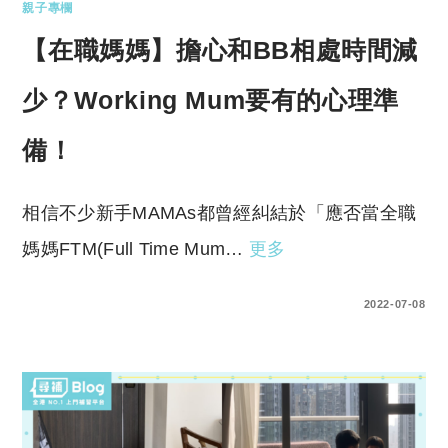
親子專欄
【在職媽媽】擔心和BB相處時間減
少？Working Mum要有的心理準
備！
相信不少新手MAMAs都曾經糾結於「應否當全職
媽媽FTM(Full Time Mum…
更多
0 COMMENTS
2022-07-08