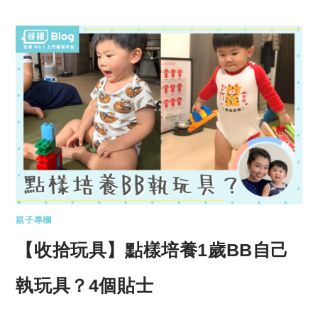
親子專欄
【收拾玩具】點樣培養1歲BB自己
執玩具？4個貼士