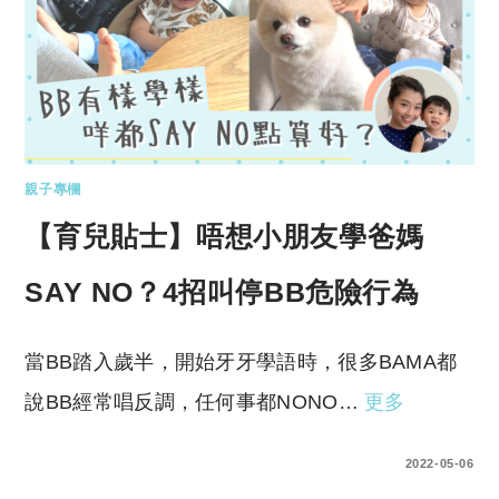
親子專欄
【育兒貼士】唔想小朋友學爸媽
SAY NO？4招叫停BB危險行為
當BB踏入歲半，開始牙牙學語時，很多BAMA都
說BB經常唱反調，任何事都NONO…
更多
0 COMMENTS
2022-05-06