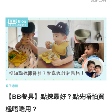
0 COMMENTS
2023-01-03
親子專欄
【BB餐具】點揀最好？點先唔怕買
極唔啱用？