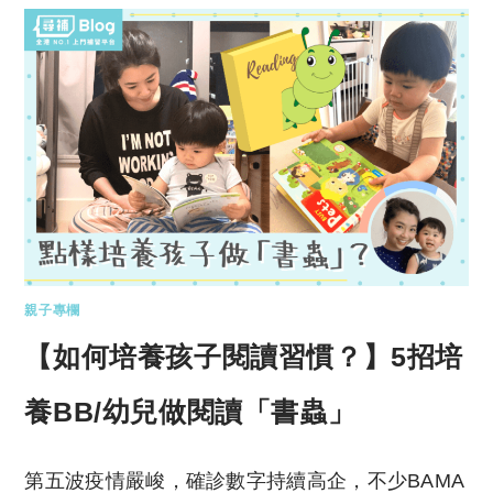
親子專欄
【如何培養孩子閱讀習慣？】5招培
養BB/幼兒做閱讀「書蟲」
第五波疫情嚴峻，確診數字持續高企，不少BAMA