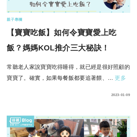
親子專欄
【寶寶吃飯】如何令寶寶愛上吃
飯？媽媽KOL推介三大秘訣！
常聽老人家說寶寶吃得睡得，就已經是很好照顧的
寶寶了。確實，如果每餐飯都要追著餵、…
更多
0 COMMENTS
2023-01-09