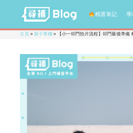
精選筆記
學
Skip
主頁
»
親子專欄
»
【小一叩門拍片流程】叩門最後準備 精
to
content