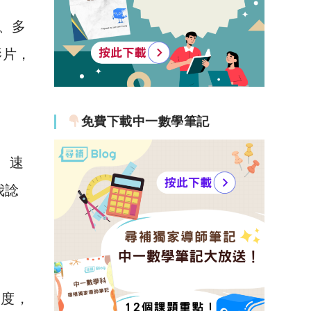
片、多
影片，
免費下載中一數學筆記
、速
我諗
速度，