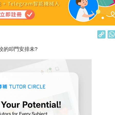
C
o
校的叩門安排未?
p
y
Li
n
k