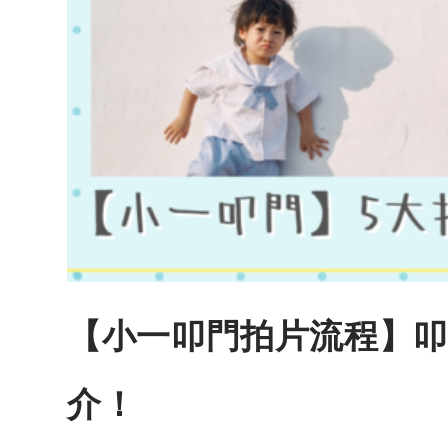
【小一叩門拍片流程】叩
介！