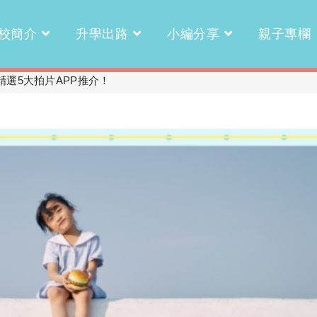
校簡介
升學出路
小編分享
親子專欄
選5大拍片APP推介！