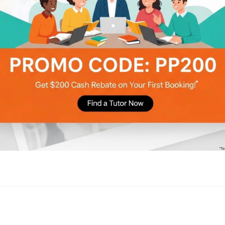
八般武藝都出齊，今次玩到拍片
，其實坊間有很
享一下以下幾款都足夠應付叩門面試用