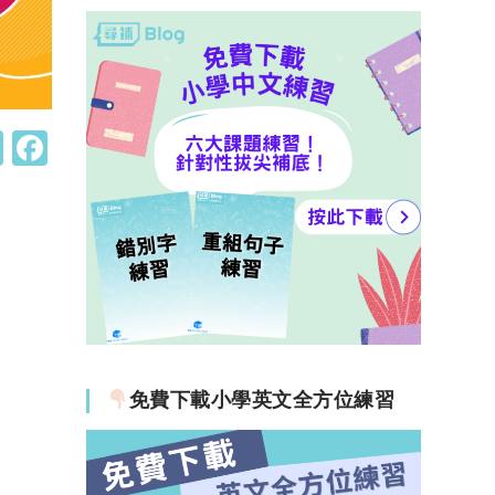
W
F
h
a
at
c
s
e
A
b
p
o
p
o
k
免費下載小學英文全方位練習