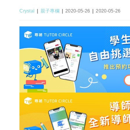
Post
Post
Post
Post
Crystal
親子專欄
2020-05-26
2020-05-26
author:
category:
published:
last
modified: