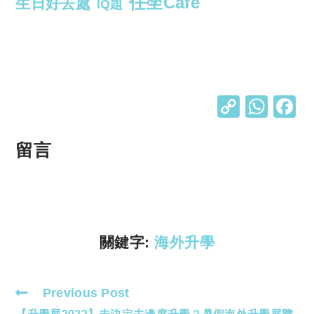
任坐Cafe
生日好去處
IQ題
C
W
o
h
p
at
留言
y
s
Li
A
n
p
k
p
關鍵字:
海外升學
Previous Post
Read