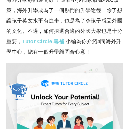
海外升學顧問邊間好 ？隨着不少國家放寬移民政
p
at
y
s
策，海外升學成為了一個熱門的升學途徑，除了想
Li
A
讓孩子英文水平有進步，也是為了令孩子感受外國
n
p
的文化。不過，如何揀選合適的外國大學也是十分
k
p
重要，
Tutor Circle 尋補
小編為你介紹4間海外升
學中心，總有一個升學顧問合心意！