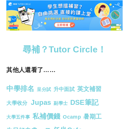
尋補？Tutor Circle！
其他人還看了……
中學排名
英文補習
升中面試
呈分試
Jupas
DSE筆記
大學收分
副學士
私補價錢
暑期工
Ocamp
大學五件事