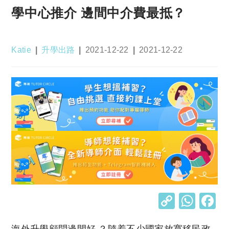
學中心推介 邊間中介費最抵？
Post
Post
Post
Post
Katie
升學出路
2021-12-22
2021-12-22
author:
category:
published:
last
modified:
C
W
o
h