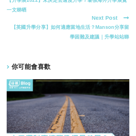
【升學展2022】未決定去邊度升學？暑假海外升學展覽
more
articles
一文睇晒
Next Post
【英國升學分享】如何適應當地生活？Manson分享留
學困難及建議｜升學站站睇
你可能會喜歡