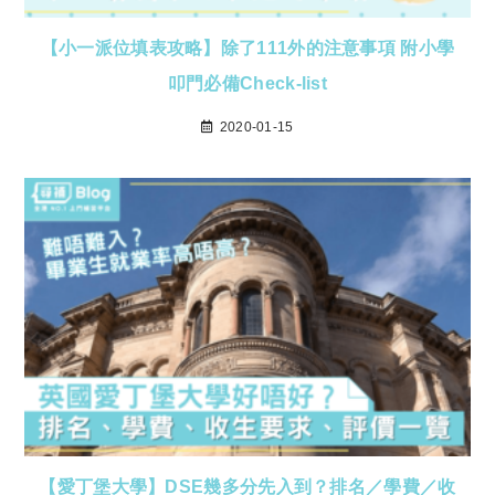
【小一派位填表攻略】除了111外的注意事項 附小學
叩門必備Check-list
2020-01-15
【愛丁堡大學】DSE幾多分先入到？排名／學費／收