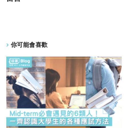
y
s
Li
A
n
p
k
p
你可能會喜歡