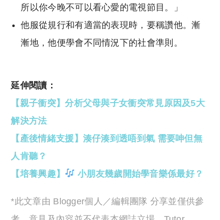
所以你今晚不可以看心愛的電視節目。」
他服從規行和有適當的表現時，要稱讚他。漸
漸地，他便學會不同情況下的社會準則。
延伸閱讀：
【親子衝突】分析父母與子女衝突常見原因及5大
解決方法
【產後情緒支援】湊仔湊到透唔到氣 需要呻但無
人肯聽？
【培養興趣】
小朋友幾歲開始學音樂係最好？
*此文章由 Blogger個人／編輯團隊 分享並僅供參
考，意見及內容並不代表本網誌立場，Tutor