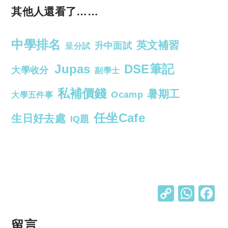
其他人還看了……
中學排名
英文補習
升中面試
呈分試
Jupas
DSE筆記
大學收分
副學士
私補價錢
暑期工
Ocamp
大學五件事
任坐Cafe
生日好去處
IQ題
C
W
o
h
p
at
留言