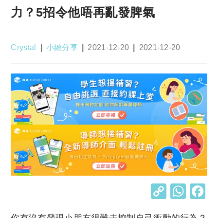
力？5招令他唔再亂發脾氣
Post
Post
Post
Post
Crystal
小編分享
2021-12-20
2021-12-20
author:
category:
published:
last
modified:
C
W
o
h