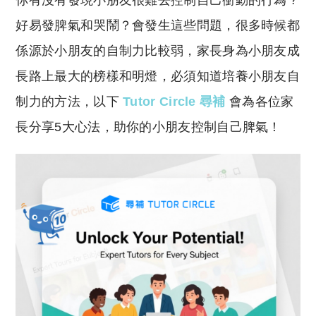
你有沒有發現小朋友很難去控制自己衝動的行為？
p
at
y
s
好易發脾氣和哭鬧？會發生這些問題，很多時候都
Li
A
係源於小朋友的自制力比較弱，家長身為小朋友成
n
p
長路上最大的榜樣和明燈，必須知道培養小朋友自
k
p
制力的方法，以下
Tutor Circle 尋補
會為各位家
長分享5大心法，助你的小朋友控制自己脾氣！