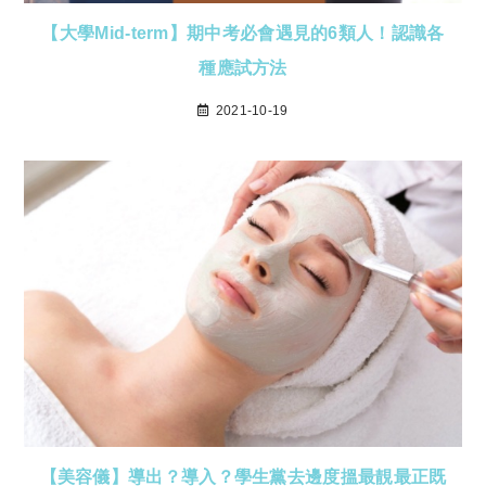
【大學Mid-term】期中考必會遇見的6類人！認識各
種應試方法
2021-10-19
【美容儀】導出？導入？學生黨去邊度搵最靚最正既