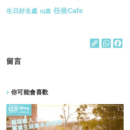
任坐Cafe
生日好去處
IQ題
C
W
o
h
p
at
留言
y
s
Li
A
n
p
你可能會喜歡
k
p