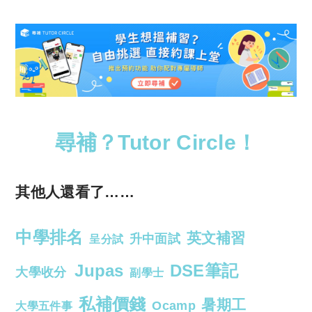
尋補？Tutor Circle！
其他人還看了……
中學排名
英文補習
升中面試
呈分試
Jupas
DSE筆記
大學收分
副學士
私補價錢
暑期工
Ocamp
大學五件事