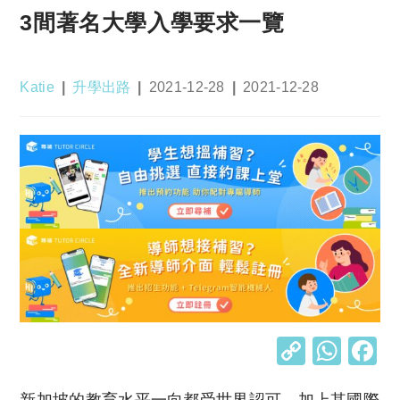
3間著名大學入學要求一覽
Post
Post
Post
Post
Katie
升學出路
2021-12-28
2021-12-28
author:
category:
published:
last
modified:
C
W
o
h