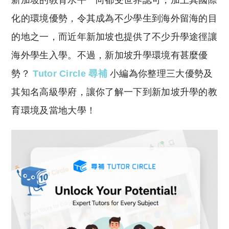
新加坡的教育水平一向都受世界認可，加上其國際
p
at
y
s
化的環境優勢，令其成為不少學生到海外留海的目
Li
A
的地之一，而近年新加坡也提供了不少升學途徑讓
n
p
海外學生入學。不過，新加坡升學環境有甚麼優
k
p
勢？
Tutor Circle 尋補
小編為你整理三大優勢及
其知名高級學府，讓你了解一下到新加坡升學的教
育環境及當地大學！