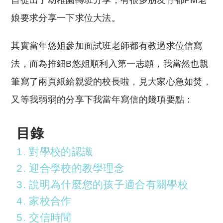
自從出了幼稚園轉班分享，有很多朋友仔都PM老
p
at
y
s
娘要求分享一下求位大法。
Li
A
其實當年悠姐參加面試班老師都有教過求位信寫
n
p
法，而為推細B悠姐順利入第一志願，我當然也親
k
p
筆寫了兩頁紙給親愛的校長啦，見大家心急如焚，
又等我弱弱的分享下我當年寫信的幾項要點：
目錄
1. 對學校的認識
2. 迎合學校的教學理念
3. 說明為什麼您的孩子適合有關學校
4. 家校合作
5. 交信時間