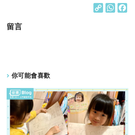
C
W
o
h
p
at
留言
y
s
Li
A
n
p
k
p
你可能會喜歡