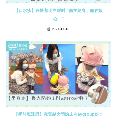
【口水疹】終於都明白咩叫 “傷在兒身，痛在娘
心…”
2021-11-16
【學前班迷思】究竟幾大開始上Playgroup好？