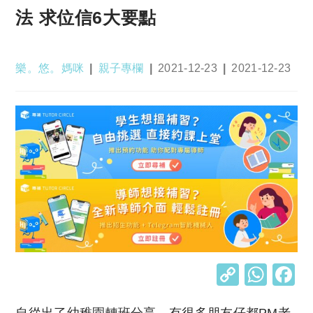
法 求位信6大要點
Post
Post
Post
Post
樂。悠。媽咪
親子專欄
2021-12-23
2021-12-23
author:
category:
published:
last
modified:
C
W
o
h