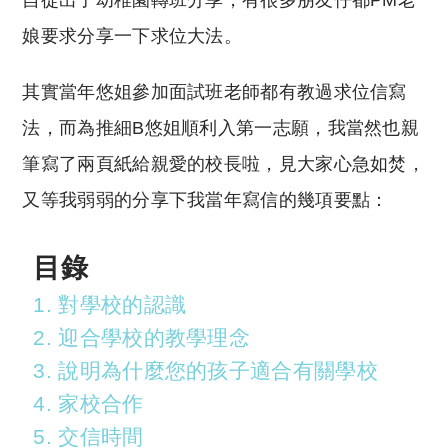
自從出了幼稚園轉班分享，有很多朋友仔都PM老
p
at
y
s
娘要求分享一下求位大法。
Li
A
其實當年悠姐參加面試班老師都有教過求位信寫
n
p
法，而為推細B悠姐順利入第一志願，我當然也親
k
p
筆寫了兩頁紙給親愛的校長啦，見大家心急如焚，
又等我弱弱的分享下我當年寫信的幾項要點：
目錄
1. 對學校的認識
2. 迎合學校的教學理念
3. 說明為什麼您的孩子適合有關學校
4. 家校合作
5. 交信時間