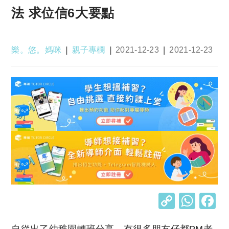
法 求位信6大要點
Post
Post
Post
Post
樂。悠。媽咪
親子專欄
2021-12-23
2021-12-23
author:
category:
published:
last
modified:
C
W
o
h