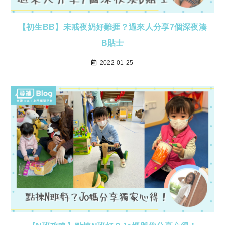
【初生BB】未戒夜奶好難捱？過來人分享7個深夜湊
B貼士
2022-01-25