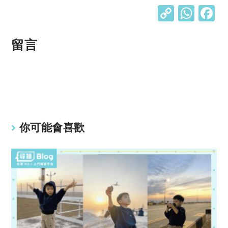
C
W
o
h
p
at
留言
y
s
Li
A
n
p
k
p
你可能會喜歡