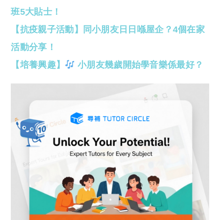
班5大貼士！
【抗疫親子活動】同小朋友日日喺屋企？4個在家
活動分享！
【培養興趣】
小朋友幾歲開始學音樂係最好？