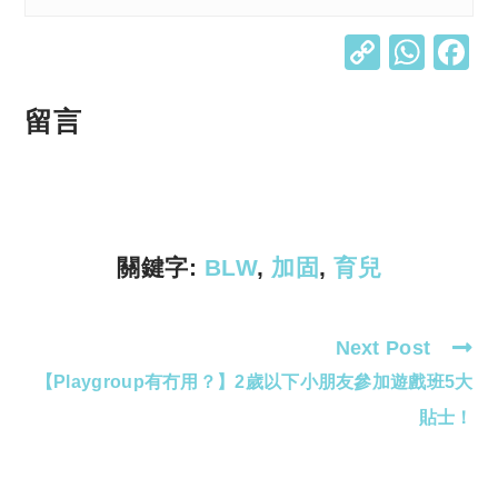
C
W
o
h
p
at
留言
y
s
Li
A
n
p
k
p
關鍵字:
BLW
,
加固
,
育兒
Next Post
Read
【Playgroup有冇用？】2歲以下小朋友參加遊戲班5大
more
articles
貼士！