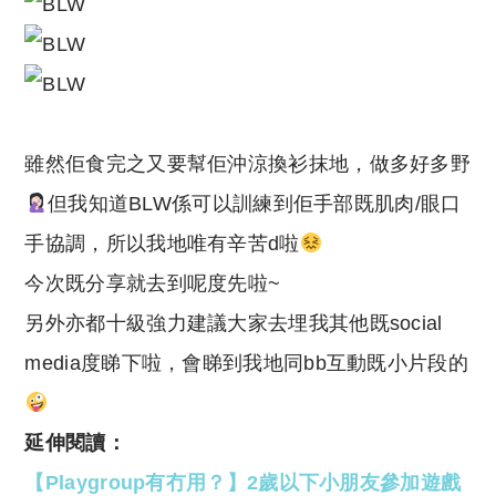
雖然佢食完之又要幫佢沖涼換衫抹地，做多好多野
但我知道BLW係可以訓練到佢手部既肌肉/眼口
手協調，所以我地唯有辛苦d啦
今次既分享就去到呢度先啦~
另外亦都十級強力建議大家去埋我其他既social
media度睇下啦，會睇到我地同bb互動既小片段的
延伸閱讀：
【Playgroup有冇用？】2歲以下小朋友參加遊戲