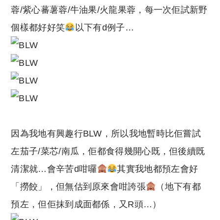
蓉/紫心蕃薯蓉/牛油果/火龍果蓉，每一次佢試新野
個樣都好好笑
以下有d例子…
因為我地有興趣行BLW，所以我地暫時比佢嘗試
左茄子/菜芯/南瓜，佢都食得幾開心既，但後續既
清潔就…會辛苦d咁囉
其實我地都預左會好
「撈餃」，但無估到原來會咁誇張
（地下有都
預左，但佢抹到成面都係，又R頭…）