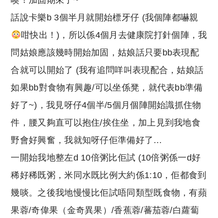
噢！加固期來了~
p
at
y
s
話說卡樂b 3個半月就開始標牙仔 (我個陣都嚇親
Li
A
咁快出！)，所以係4個月去健康院打針個陣，我
n
p
問姑娘應該幾時開始加固，姑娘話只要bb表現配
k
p
合就可以開始了 (我有追問咩叫表現配合，姑娘話
如果bb對食物有興趣/可以坐係凳，就代表bb準備
好了~)，我見呀仔4個半/5個月個陣開始識抓住物
件，腰又夠直可以抱住/挨住坐，加上見到我地食
野會好興奮，我就知呀仔佢準備好了…
一開始我地整左d 10倍粥比佢試 (10倍粥係一d好
稀好稀既粥，米同水既比例大約係1:10，佢都食到
幾啖。之後我地慢慢比佢試唔同類型既食物，有蘋
果蓉/奇偉果（金奇異果）/香蕉蓉/蕃茄蓉/白蘿蔔