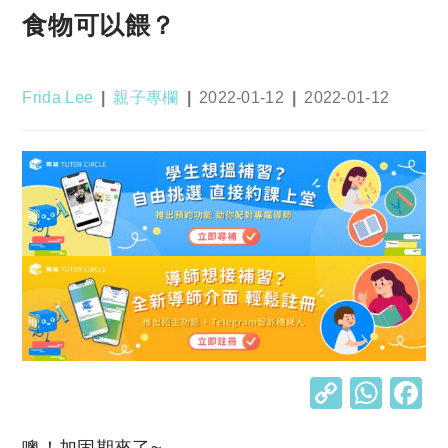
食物可以餵？
Post
Post
Post
Post
Frida Lee
親子專欄
2022-01-12
2022-01-12
author:
category:
published:
last
modified:
C
W
o
h