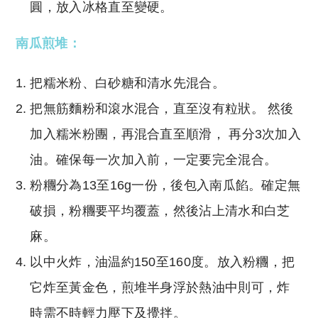
圓，放入冰格直至變硬。
南瓜煎堆：
把糯米粉、白砂糖和清水先混合。
把無筋麵粉和滾水混合，直至沒有粒狀。 然後
加入糯米粉團，再混合直至順滑， 再分3次加入
油。確保每一次加入前，一定要完全混合。
粉糰分為13至16g一份，後包入
南瓜餡
。確定無
破損，粉糰要平均覆蓋，然後沾上清水和白芝
麻。
以中火炸，油温約150至160度。放入粉糰，把
它炸至黃金色，煎堆半身浮於熱油中則可，炸
時需不時輕力壓下及攪拌。