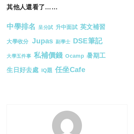
其他人還看了……
中學排名
英文補習
升中面試
呈分試
Jupas
DSE筆記
大學收分
副學士
私補價錢
暑期工
Ocamp
大學五件事
任坐Cafe
生日好去處
IQ題