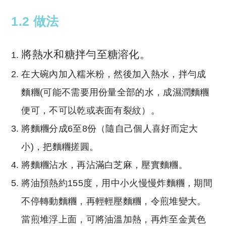
1.2 做法
將熱水和糖拌勻至糖溶化。
在大碗內加入糯米粉，然後加入熱水，拌勻成
麵糰(可能不需要用份量全部的水，成濕潤麵糰
便可，不可以乾或表面有裂紋）。
將麵糰分成6至8份（隨自己個人喜好而定大
小)，把麵糰搓圓。
將麵糰沾水，再沾滿白芝麻，壓實麵糰。
將油預熱約155度，用中小火慢慢炸麵糰，期間
不停轉動麵糰，再輕輕壓麵糰，令煎堆變大。
當煎堆浮上面，可將油溫加熱，再炸至金黃色