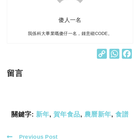
傻人一名
我係科大畢業嘅傻仔一名，鍾意砌CODE。
C
W
o
h
p
at
留言
y
s
Li
A
n
p
k
p
關鍵字:
新年
,
賀年食品
,
農曆新年
,
食譜
Previous Post
Read