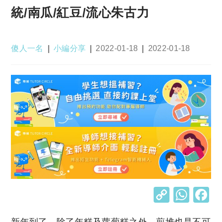
統/南瓜/紅豆/流心朱古力
Post
Post
Post
Post
傻人一名
小編分享
2022-01-18
2022-01-18
author:
category:
published:
last
modified:
C
W
o
h