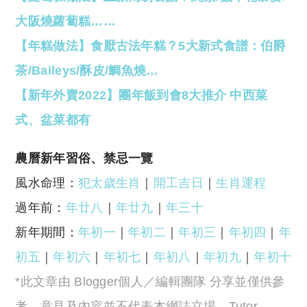
大阪燒蘿蔔糕……
【年糕做法】食厭古法年糕？5大新式食譜：伯爵
茶/Baileys/酥皮/鯛魚燒…
【新年外賣2022】團年飯到會8大推介 中西菜
式、盆菜都有
農曆新年習俗、禁忌一覽
風水命理：
犯太歲生肖
｜
開工吉日
｜
生肖運程
過年前：
年廿八
｜
年廿九
｜
年三十
新年期間：
年初一
｜
年初二
｜
年初三
｜
年初四
｜
年
初五
｜
年初六
｜
年初七
｜
年初八
｜
年初九
｜
年初十
*此文章由 Blogger個人／編輯團隊 分享並僅供參
考，意見及內容並不代表本網誌立場，Tutor