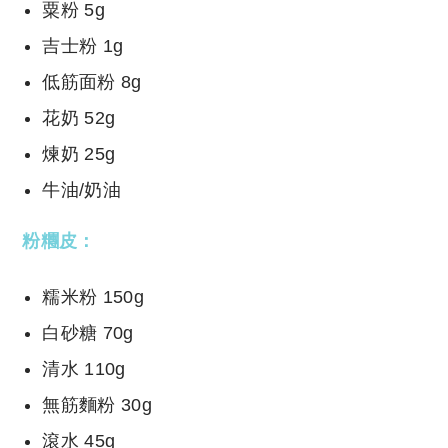
粟粉 5g
吉士粉 1g
低筋面粉 8g
花奶 52g
煉奶 25g
牛油/奶油
粉糰皮：
糯米粉 150g
白砂糖 70g
清水 110g
無筋麵粉 30g
滾水 45g