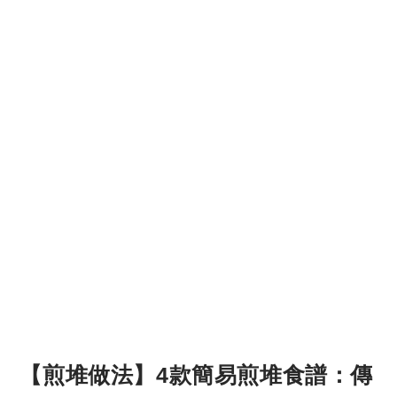
【煎堆做法】4款簡易煎堆食譜：傳