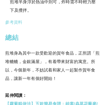
煎堆半身浮於熱油中則可，炸時需不時輕力壓
下及攪拌。
參考資料
總結
煎堆身為其中一款受歡迎的賀年食品，正所謂「煎
堆轆轆，金銀滿屋」，有着帶來財富的寓意。所
以，今個新年，不妨試着和家人一起製作賀年食
品，讓新一年有個好開始！
延伸閱讀：
【蘿蔔糕做法】五款簡易食譜：純素/蟲草花藜麥/