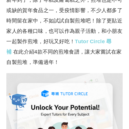
新年到了，除了年糕及蘿蔔糕之外，煎堆也是不可
p
at
y
s
或缺的賀年食品之一，受疫情影響，不少人都多了
Li
A
時間留在家中，不如試試自製煎堆吧！除了更貼近
n
p
家人的各種口味，也可以作為親子活動，和小朋友
k
p
一起製作煎堆，好玩又好吃！
Tutor Circle 尋
補
在此介紹4款不同的煎堆食譜，讓大家嘗試在家
自製煎堆，準備過年！