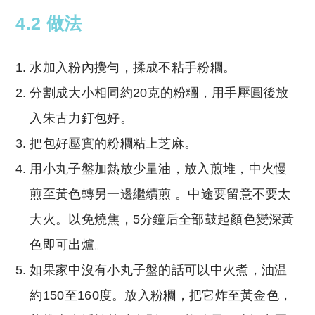
4.2 做法
水加入粉內攪勻，揉成不粘手粉糰。
分割成大小相同約20克的粉糰，用手壓圓後放
入朱古力釘包好。
把包好壓實的粉糰粘上芝麻。
用小丸子盤加熱放少量油，放入煎堆，中火慢
煎至黃色轉另一邊繼續煎 。中途要留意不要太
大火。以免燒焦，5分鐘后全部鼓起顏色變深黃
色即可出爐。
如果家中沒有小丸子盤的話可以中火煮，油温
約150至160度。放入粉糰，把它炸至黃金色，