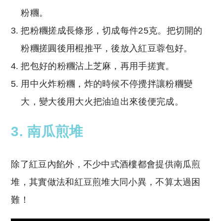
粉糰。
把粉糰搓成長條形，切成每件25克。把切開的
粉糰搓圓後用棍推平，後放入紅豆蓉包好。
把包好的粉糰沾上芝麻，再用手搓實。
用中火炸粉糰，炸的時候不停攪拌讓粉糰變
大，變大後用大火把油迫出來後便完成。
3. 南瓜煎堆
除了紅豆內餡外，不少中式酒樓都會提供南瓜煎
堆，其實做法和紅豆煎堆大同小異，不算太過困
難！