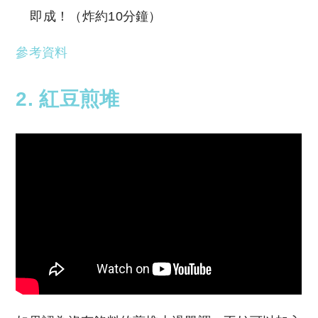
即成！（炸約10分鐘）
參考資料
2. 紅豆煎堆