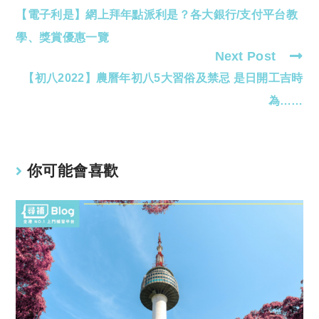
【電子利是】網上拜年點派利是？各大銀行/支付平台教
more
articles
學、獎賞優惠一覽
Next Post
【初八2022】農曆年初八5大習俗及禁忌 是日開工吉時
為……
你可能會喜歡