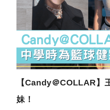
【Candy＠COLLAR
妹！