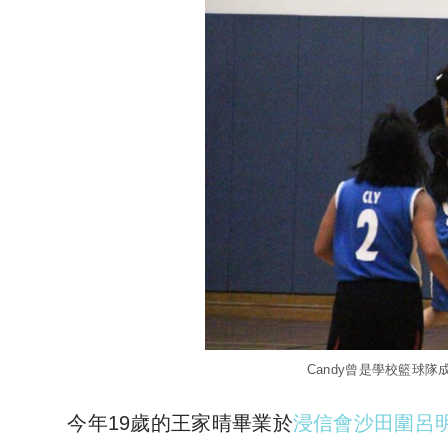
Candy曾是學校籃球隊
今年19歲的王家晴畢業於
浸信會沙田圍呂