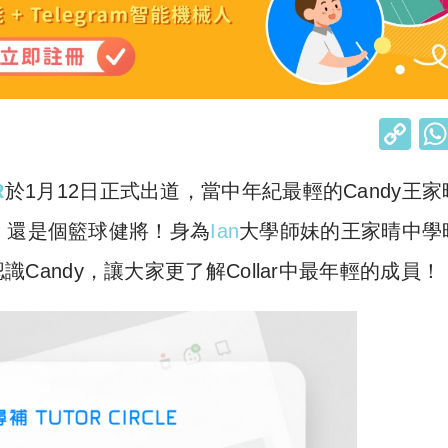
C
o
R
於1月12日正式出道，當中年紀最輕的Candy王家
p
y
，還是個籃球健將！身為
Ian
大學師妹的王家晴中學
Li
識Candy，讓大家更了解Collar中最年輕的成員！
n
k