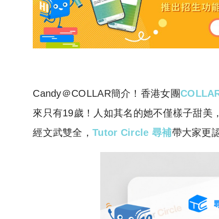
Candy＠COLLAR簡介！香港女團
COLLA
來只有19歲！人如其名的她不僅樣子甜美
經文武雙全，
Tutor Circle 尋補
帶大家更認