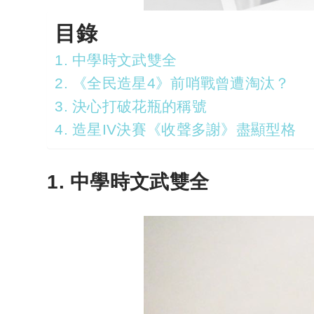
目錄
1. 中學時文武雙全
2. 《全民造星4》前哨戰曾遭淘汰？
3. 決心打破花瓶的稱號
4. 造星IV決賽《收聲多謝》盡顯型格
1. 中學時文武雙全