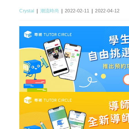
Post
Post
Post
Post
Crystal
潮流時尚
2022-02-11
2022-04-12
author:
category:
published:
last
modified: