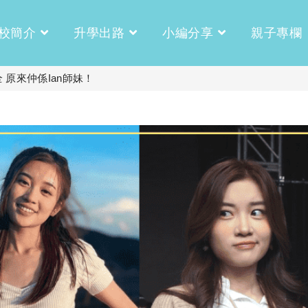
校簡介
升學出路
小編分享
親子專欄
全 原來仲係Ian師妹！