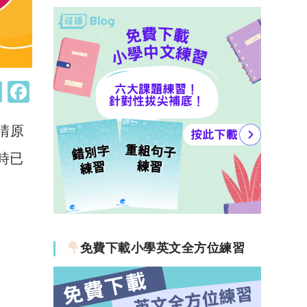
W
F
h
a
晴原
at
c
s
e
時已
A
b
p
o
p
o
k
免費下載小學英文全方位練習