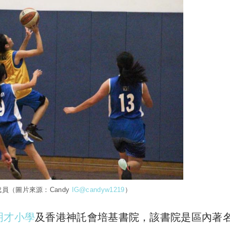
成員（圖片來源：Candy
IG@candyw1219
）
明才小學
及香港神託會培基書院，該書院是區內著