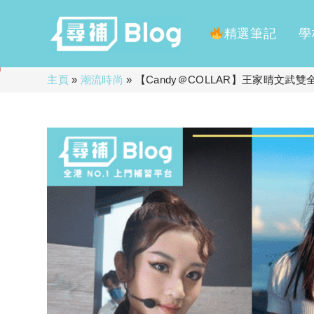
精選筆記
學
Skip
主頁
»
潮流時尚
»
【Candy＠COLLAR】王家晴文武雙
to
content