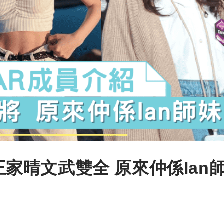
】王家晴文武雙全 原來仲係Ian