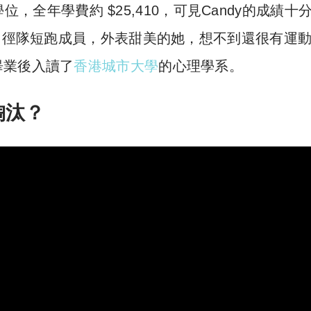
學位，全年學費約 $25,410，可見Candy的成績十
和田徑隊短跑成員，外表甜美的她，想不到還很有運
畢業後入讀了
香港城市大學
的心理學系。
淘汰？