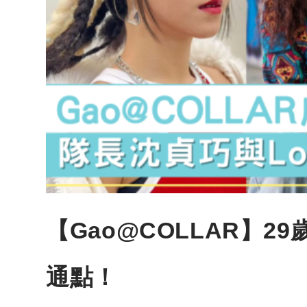
【Gao@COLLAR】2
通點！