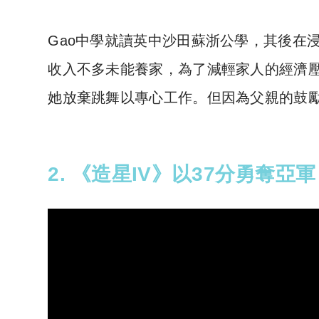
Gao中學就讀英中沙田蘇浙公學，其後在浸
收入不多未能養家，為了減輕家人的經濟壓
她放棄跳舞以專心工作。但因為父親的鼓
2. 《造星IV》以37分勇奪亞軍