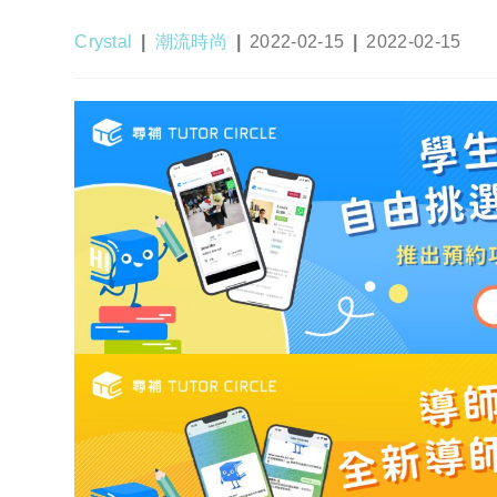
Post
Post
Post
Post
Crystal
潮流時尚
2022-02-15
2022-02-15
author:
category:
published:
last
modified: