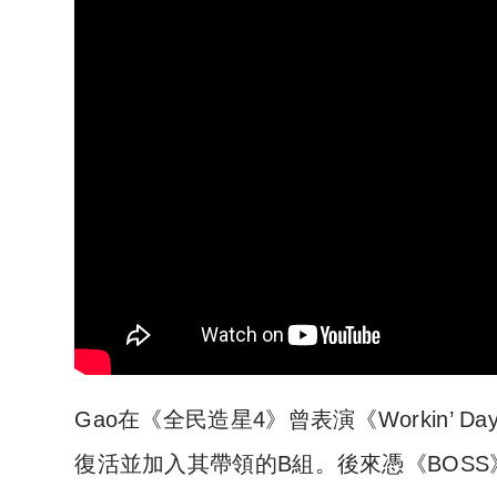
Gao在《全民造星4》曾表演《Workin’ D
復活並加入其帶領的B組。後來憑《BOSS》以4