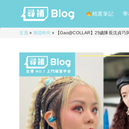
精選筆記
學
Skip
主頁
»
潮流時尚
»
【Gao@COLLAR】29歲隊長沈貞巧
to
content