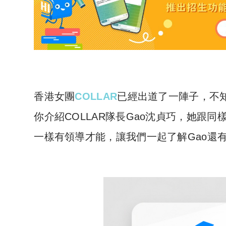
香港女團
COLLAR
已經出道了一陣子，不
你介紹COLLAR隊長Gao沈貞巧，她跟同樣
一樣有領導才能，讓我們一起了解Gao還