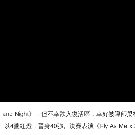
ay and Night》，但不幸跌入復活區，幸好被導師
盞紅燈，晉身40強。決賽表演《Fly As Me x 