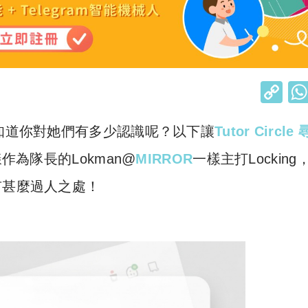
C
o
知道你對她們有多少認識呢？以下讓
Tutor Circle
p
y
作為隊長的Lokman@
MIRROR
一樣主打Locking
Li
有甚麼過人之處！
n
k