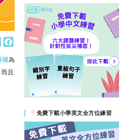
W
F
h
a
 尋補
at
為
c
s
e
，而且
A
b
p
o
p
o
k
免費下載小學英文全方位練習