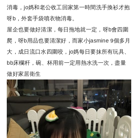
消毒，jo媽和老公收工回家第一時間洗手換衫才抱
呀b，外套手袋噴衣物消毒。
屋企也要做好清潔，每日拖地就一定，呀b會四圍
爬，呀b用品也要清潔好，而家小jasmine 9個多月
大，成日流口水四圍咬，jo媽每日要抹所有玩具、
bb床欄杆，碗、杯用前一定用熱水洗一次，盡量
做好家居衛生