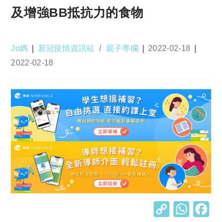
及增強BB抵抗力的食物
Post
Post
Post
Jo媽
新冠疫情資訊站
/
親子專欄
2022-02-18
author:
category:
published:
Post
2022-02-18
last
modified:
C
W