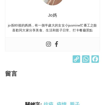
Jo媽
jo係80後的媽媽，有一個半歲大的女女小jasmine忙番工之餘
喜歡同大家分享美食、生活和親子日常、打卡餐廳景點
C
W
o
h
p
at
留言
y
s
Li
A
n
p
k
p
關鍵字:
抗疫
,
疫情
,
親子