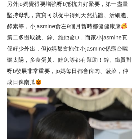
另外jo媽覺得要增強呀b抵抗力好緊要，第一盡量
堅持母乳，寶寶可以從中得到天然抗體、活細胞、
酵素等，小jasmine食左9個月暫時都健健康康
第二多攝取鐵、鋅、維他命D，而家小jasmine真
係好少外出，但jo媽都會抱住小jasmine係露台曬
曬太陽，多食蛋黃、鮭魚等都有幫助！鋅、鐵質對
呀b發展非常重要，jo媽每日都會俾肉、菠菜，仲
成日俾南瓜