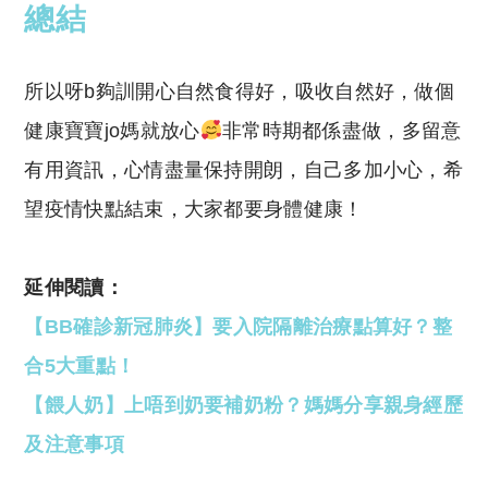
總結
所以呀b夠訓開心自然食得好，吸收自然好，做個
健康寶寶jo媽就放心
非常時期都係盡做，多留意
有用資訊，心情盡量保持開朗，自己多加小心，希
望疫情快點結束，大家都要身體健康！
延伸閱讀：
【BB確診新冠肺炎】要入院隔離治療點算好？整
合5大重點！
【餵人奶】上唔到奶要補奶粉？媽媽分享親身經歷
及注意事項