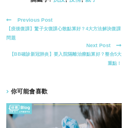
Previous Post
Read
【疫後復課】驚子女復課心散點算好？4大方法解決復課
more
articles
問題
Next Post
【BB確診新冠肺炎】要入院隔離治療點算好？整合5大
重點！
你可能會喜歡