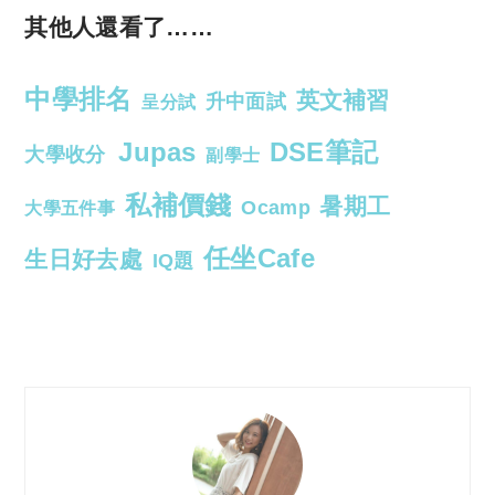
其他人還看了……
中學排名
英文補習
升中面試
呈分試
Jupas
DSE筆記
大學收分
副學士
私補價錢
暑期工
Ocamp
大學五件事
任坐Cafe
生日好去處
IQ題