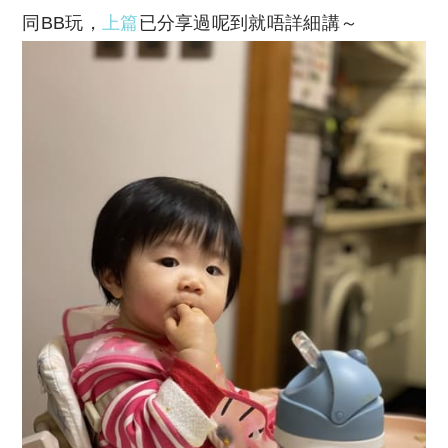
同BB玩，
上篇
已分享過呢到就唔詳細講～