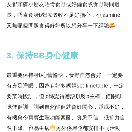
友都頭痛小朋友唔肯食野或好偏食或食野時間過
長，唔肯食呀b營養吸收不足好擔心，小jasmine
又無呢個問題食得好好所以想分享一下經驗
3. 保持BB身心健康
最重要保持呀b心情愉快，食野自然會好，一定要
有充足睡眠，因為有好多媽媽set timetable，一定
要某時段訓，但jo媽覺得應該以呀b主導，佢眼瞓
咪俾佢訓，訓到自然醒佢就會好開心，睡眠不好，
有機會令寶寶生理功能紊亂、食慾不佳，抵抗力自
然下降、容易生病
另外係屋企都安排不同活動