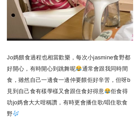
Jo媽餵食過程也相當歡樂，每次小jasmine食野都
好開心，有時開心到跳舞呢
通常會跟我同時間
食，雖然自己一邊食一邊仲要餵佢好辛苦，但呀b
見到自己食有樣學樣又會跟住食好得意
佢食得
叻jo媽會大大咁稱讚，有時更會播住歌/唱住歌食
野