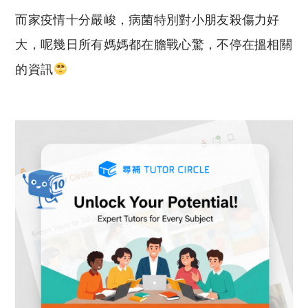
o
h
而家疫情十分嚴峻，病菌特別對小朋友殺傷力好
p
at
y
s
大，呢幾日所有媽媽都在膽戰心驚，不停在搵相關
Li
A
的資訊
n
p
k
p