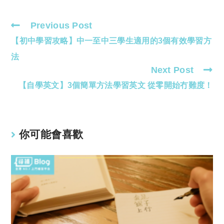
Previous Post
Read
【初中學習攻略】中一至中三學生適用的3個有效學習方
more
articles
法
Next Post
【自學英文】3個簡單方法學習英文 從零開始冇難度！
你可能會喜歡