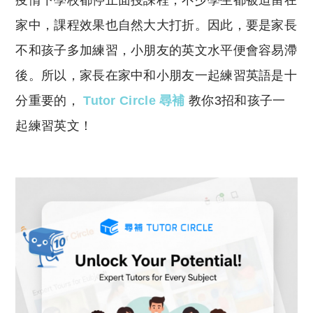
疫情下學校都停止面授課程，不少學生都被迫留在
p
at
y
s
家中，課程效果也自然大大打折。因此，要是家長
Li
A
不和孩子多加練習，小朋友的英文水平便會容易滯
n
p
後。所以，家長在家中和小朋友一起練習英語是十
k
p
分重要的，
Tutor Circle 尋補
教你3招和孩子一
起練習英文！