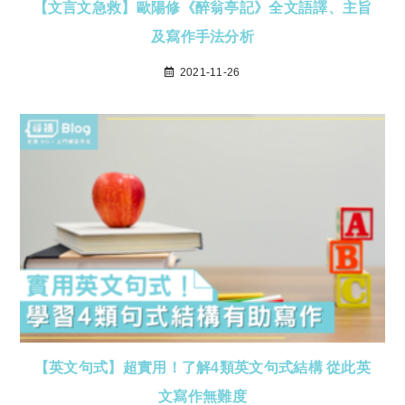
【文言文急救】歐陽修《醉翁亭記》全文語譯、主旨
及寫作手法分析
2021-11-26
【英文句式】超實用！了解4類英文句式結構 從此英
文寫作無難度