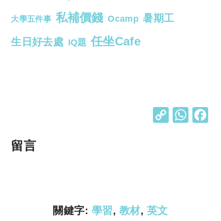
私補價錢
暑期工
Ocamp
大學五件事
任坐Cafe
生日好去處
IQ題
C
W
o
h
p
at
留言
y
s
Li
A
n
p
k
p
關鍵字:
學習
,
教材
,
英文