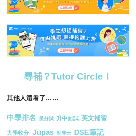
尋補？Tutor Circle！
其他人還看了……
中學排名
英文補習
升中面試
呈分試
Jupas
DSE筆記
大學收分
副學士