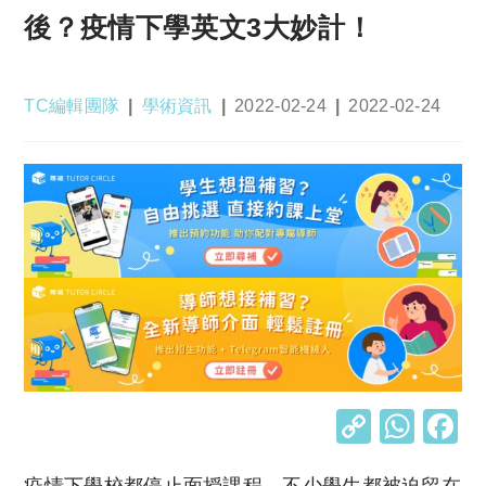
後？疫情下學英文3大妙計！
Post
Post
Post
Post
TC編輯團隊
學術資訊
2022-02-24
2022-02-24
author:
category:
published:
last
modified:
C
W
o
h