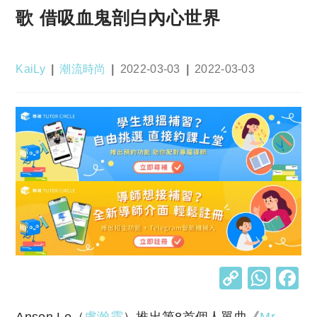
歌 借吸血鬼剖白內心世界
Post
Post
Post
Post
KaiLy
潮流時尚
2022-03-03
2022-03-03
author:
category:
published:
last
modified:
C
W
o
h