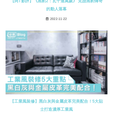
【阿T影評】《黑豹2：瓦干達萬歲》 見證黑豹傳奇
的動人落幕
2022-11-22
【工業風裝修】黑白灰與金屬皮革完美配合！5大貼
士打造濃厚工業風