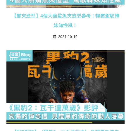
【髮夾造型】4個大熱鯊魚夾造型參考！輕鬆駕馭韓
妹知性風！
2021-10-19