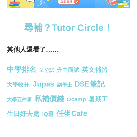
尋補？Tutor Circle！
其他人還看了……
中學排名
英文補習
升中面試
呈分試
Jupas
DSE筆記
大學收分
副學士
私補價錢
暑期工
Ocamp
大學五件事
任坐Cafe
生日好去處
IQ題