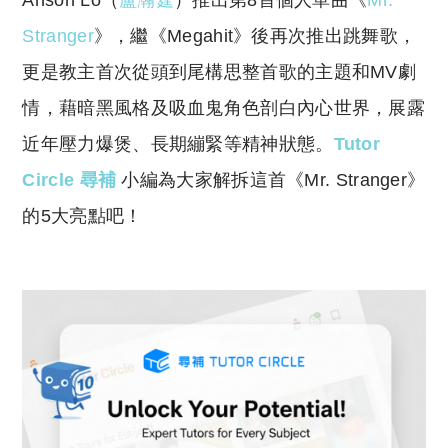
Anson Lo（
盧瀚霆
）推出第8首個人單曲《
Mr.
p
at
y
s
Stranger
》，繼《Megahit》後再次推出跳舞歌，
Li
A
更是教主首次從頭到尾構思整首歌的主題和MV劇
n
p
情，藉暗黑風格及吸血鬼角色剖白內心世界，展露
k
p
近年壓力爆煲、長期繃緊等精神狀態。
Tutor
Circle 尋補
小編為大家解拆這首《Mr. Stranger》
的5大亮點吧！