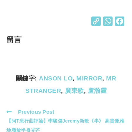
C
W
o
h
p
at
留言
y
s
Li
A
n
p
k
p
關鍵字:
ANSON LO
,
MIRROR
,
MR
STRANGER
,
廣東歌
,
盧瀚霆
Previous Post
Read
【阿T流行曲評論】李駿傑Jeremy新歌《半》 高貴優雅
more
articles
地釋放半身光芒