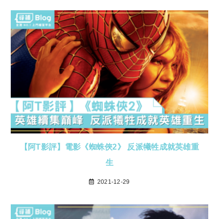
【阿T影評】電影《蜘蛛俠2》 反派犧牲成就英雄重
生
2021-12-29