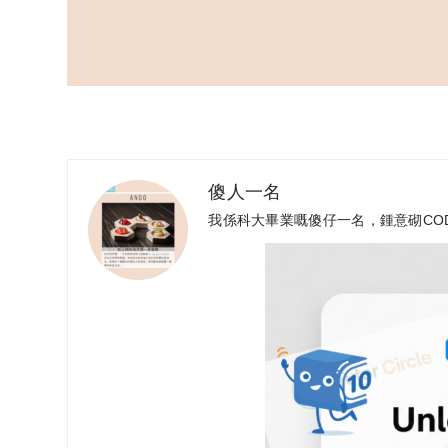
傻人一名
我係科大畢業嘅傻仔一名，鍾意砌CO