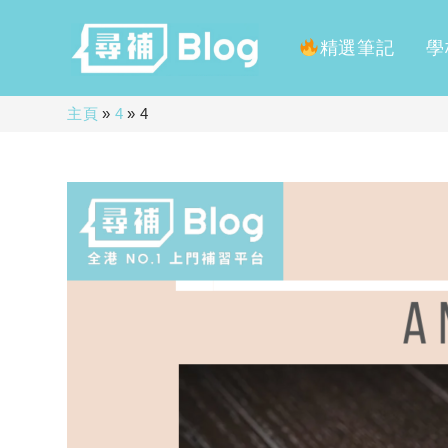
精選筆記
學
Skip
主頁
»
4
»
4
to
content