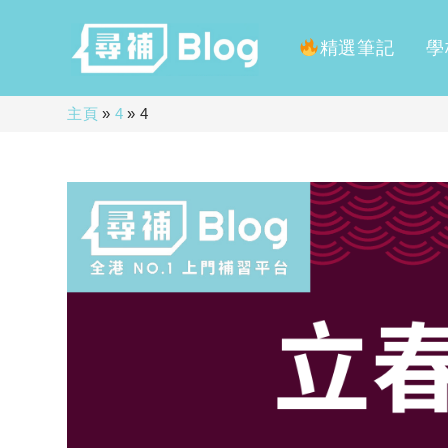
精選筆記
學
Skip
主頁
»
4
»
4
to
content