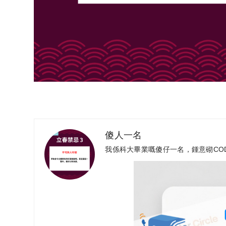
傻人一名
我係科大畢業嘅傻仔一名，鍾意砌CO