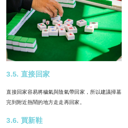
3.5. 直接回家
直接回家容易將穢氣與陰氣帶回家，所以建議掃墓
完到附近熱鬧的地方走走再回家。
3.6. 買新鞋