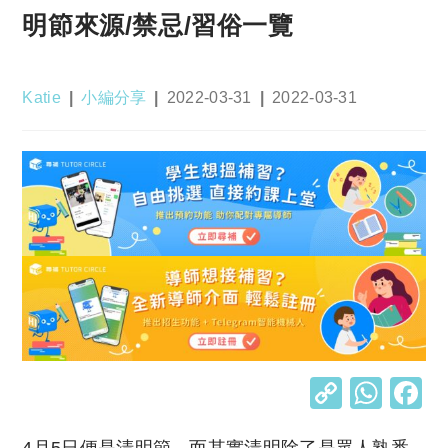
明節來源/禁忌/習俗一覽
Post
Post
Post
Post
Katie
小編分享
2022-03-31
2022-03-31
author:
category:
published:
last
modified:
C
W
o
h