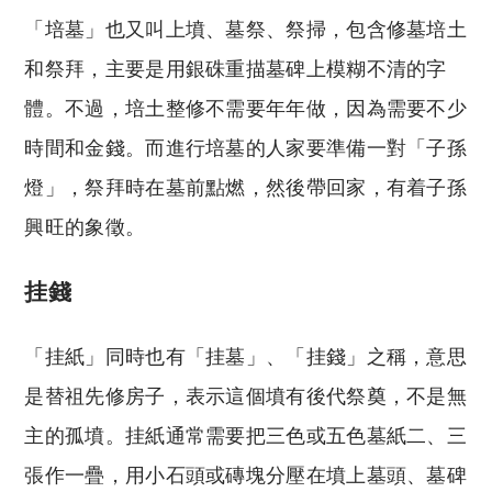
「培墓」也又叫上墳、墓祭、祭掃，包含修墓培土
和祭拜，主要是用銀硃重描墓碑上模糊不清的字
體。不過，培土整修不需要年年做，因為需要不少
時間和金錢。而進行培墓的人家要準備一對「子孫
燈」，祭拜時在墓前點燃，然後帶回家，有着子孫
興旺的象徵。
挂錢
「挂紙」同時也有「挂墓」、「挂錢」之稱，意思
是替祖先修房子，表示這個墳有後代祭奠，不是無
主的孤墳。挂紙通常需要把三色或五色墓紙二、三
張作一疊，用小石頭或磚塊分壓在墳上墓頭、墓碑