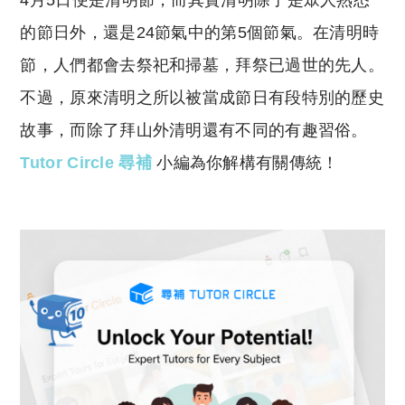
4月5日便是清明節，而其實清明除了是眾人熟悉
p
at
y
s
的節日外，還是24節氣中的第5個節氣。在清明時
Li
A
節，人們都會去祭祀和掃墓，拜祭已過世的先人。
n
p
不過，原來清明之所以被當成節日有段特別的歷史
k
p
故事，而除了拜山外清明還有不同的有趣習俗。
Tutor Circle 尋補
小編為你解構有關傳統！