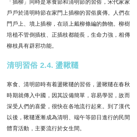
「插柳」同時是寒食節和清明節的習俗，宋代家家
戶戶於清明時節在家門上插柳的習俗廣傳。人們在
門戶上、墳上插柳，在頭上戴柳條編的飾物。柳樹
培植不管倒插枝、正插枝都能長，生命力強，相傳
柳枝具有辟邪功能。
清明習俗 2.4. 盪鞦韆
寒食、清明節時有着盪鞦韆的習俗，盪鞦韆在春秋
時期就傳入中國，因其設備簡單，容易學習，故而
深受人們的喜愛，很快在各地流行起來。到了漢代
以後，鞦韆逐漸成為清明、端午等節日進行的民間
體育活動，主要流行於女生間。