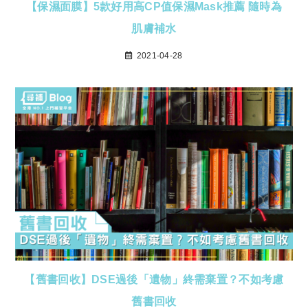
【保濕面膜】5款好用高CP值保濕Mask推薦 隨時為
肌膚補水
2021-04-28
【舊書回收】DSE過後「遺物」終需棄置？不如考慮
舊書回收