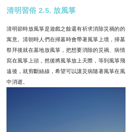
清明習俗 2.5. 放風箏
清明節時放風箏是遊戲之餘還有祈求消除災禍的的
寓意。清朝時人們在掃墓時會帶著風箏上墳，掃墓
祭拜後就在墓地放風箏，把想要消除的災禍、病情
寫在風箏上頭，然後將風箏放上天際，等到風箏飛
遠後，就剪斷絲線，希望可以讓災病隨著風箏在風
中消逝。