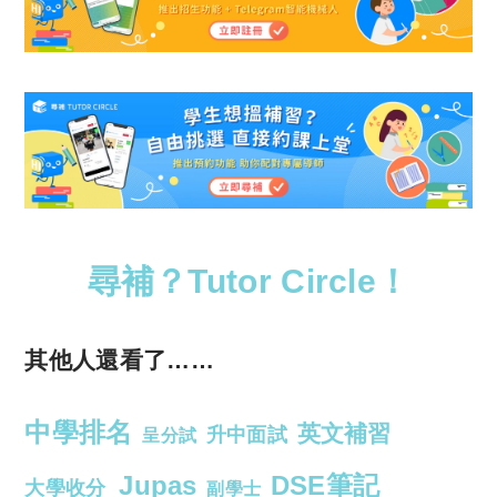
尋補？Tutor Circle！
其他人還看了……
中學排名
英文補習
升中面試
呈分試
Jupas
DSE筆記
大學收分
副學士