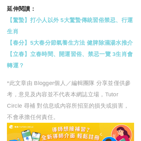
延伸閱讀：
【驚蟄】打小人以外 5大驚蟄傳統習俗禁忌、行運
生肖
【春分】5大春分節氣養生方法 健脾除濕湯水推介
【立春】立春時間、開運習俗、禁忌一覽 3生肖會
轉運？
*此文章由 Blogger個人／編輯團隊 分享並僅供參
考，意見及內容並不代表本網誌立場，Tutor
Circle 尋補 對信息或內容所招至的損失或損害，
不會承擔任何責任。