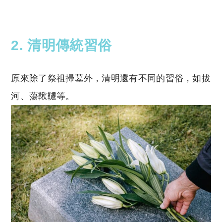
2. 清明傳統習俗
原來除了祭祖掃墓外，清明還有不同的習俗，如拔
河、蕩鞦韆等。