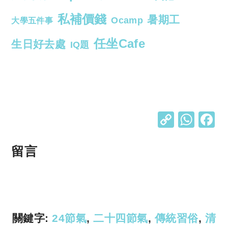
私補價錢
暑期工
Ocamp
大學五件事
任坐Cafe
生日好去處
IQ題
C
W
o
h
p
at
留言
y
s
Li
A
n
p
k
p
關鍵字:
24節氣
,
二十四節氣
,
傳統習俗
,
清