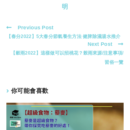
明
Previous Post
Read
【春分2022】5大春分節氣養生方法 健脾除濕湯水推介
more
Next Post
articles
【穀雨2022】這樣做可以招桃花？榖雨來源/注意事項/
習俗一覽
你可能會喜歡