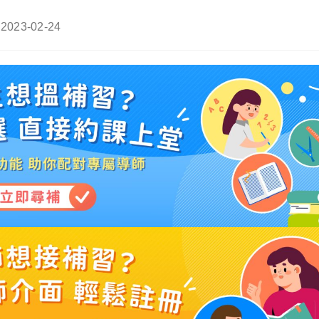
Post
2023-02-24
last
modified: