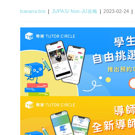
Post
Post
Post
banana bro
JUPAS/ Non-JU攻略
2023-02-24
author:
category:
published: