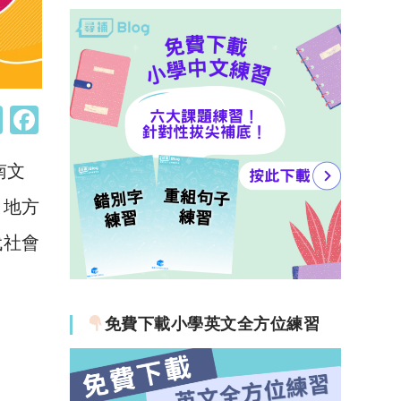
W
F
h
a
南文
at
c
s
e
，地方
A
b
代社會
p
o
p
o
k
免費下載小學英文全方位練習