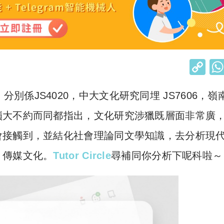
C
o
學位，分別係JS4020，中大文化研究同埋 JS7606，嶺
p
y
嶺大不約而同都指出，文化研究涉獵既層面非常廣
Li
會接觸到，並結化社會理論同文學知識，去分析現
n
、傳媒文化。
Tutor Circle
尋補同你分析下呢科啦～
k