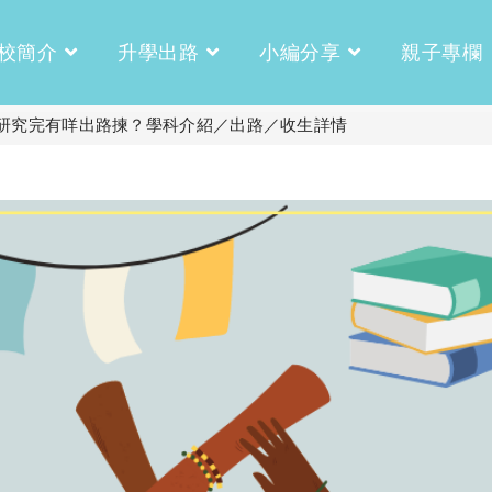
校簡介
升學出路
小編分享
親子專欄
研究完有咩出路揀？學科介紹／出路／收生詳情