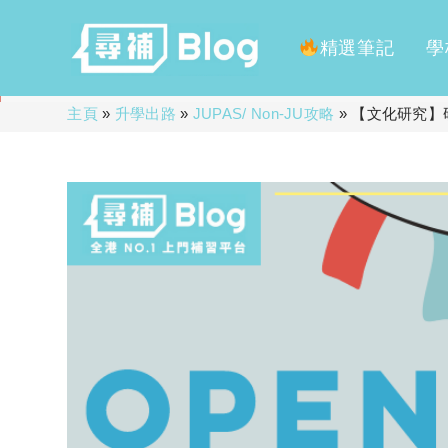
精選筆記
學
Skip
主頁
»
升學出路
»
JUPAS/ Non-JU攻略
»
【文化研究】
to
content