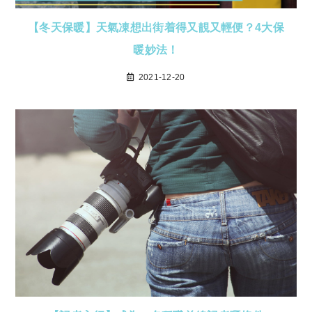
【冬天保暖】天氣凍想出街着得又靚又輕便？4大保
暖妙法！
2021-12-20