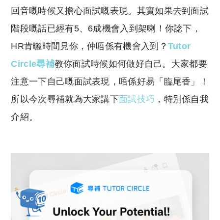
Li
A
回音嘅時候又擔心面試嘅表現。其實如果去到面試
n
p
階段嘅話已經有5、6成機會入到架喇！你諗下，
k
p
HR肯曬時間見你，仲唔係有機會入到？
Tutor
Circle尋補
教你面試時候如何做好自己。大家都要
注意一下自己嘅面試表現，唔係好易「臨尾香」！
所以今次尋補就為大家講下
面試技巧
，特別係自我
介紹。