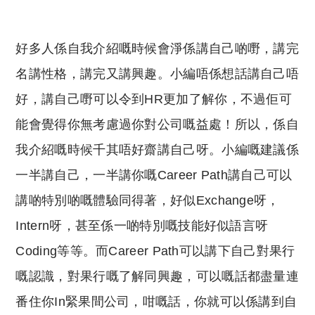
好多人係自我介紹嘅時候會淨係講自己啲嘢，講完
名講性格，講完又講興趣。小編唔係想話講自己唔
好，講自己嘢可以令到HR更加了解你，不過佢可
能會覺得你無考慮過你對公司嘅益處！所以，係自
我介紹嘅時候千其唔好齋講自己呀。小編嘅建議係
一半講自己，一半講你嘅Career Path講自己可以
講啲特別啲嘅體驗同得著，好似Exchange呀，
Intern呀，甚至係一啲特別嘅技能好似語言呀
Coding等等。而Career Path可以講下自己對果行
嘅認識，對果行嘅了解同興趣，可以嘅話都盡量連
番住你In緊果間公司，咁嘅話，你就可以係講到自