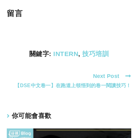
o
h
p
at
留言
y
s
Li
A
n
p
k
p
關鍵字:
INTERN
,
技巧培訓
Next Post
Read
【DSE中文卷一】在跑道上領悟到的卷一閱讀技巧！
more
articles
你可能會喜歡