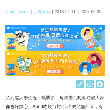
Post
Post
Post
Post
kindofleisure
小編分享
2018-04-11
2023-06-30
author:
category:
published:
last
modified:
C
W
o
h
又到咗大學生搵工嘅季節，每年去到呢個時候大家
p
at
y
s
都會好擔心，Send咗幾百封
CV
出去又無回音，有