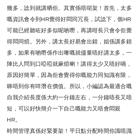
幾多，諗到就講晒佢。其實係唔啱架！首先，太多
嘅資訊會令到HR覺得好悶同冗長，試諗下，個HR
可能已經聽咗好多似呢啲嘢，再講咁長只會令佢覺
得悶同煩。另外，講太長好易會出錯，姐係講多錯
多，如果有啲嘢係作出嚟嘅就儘量唔好講太多，一
陣比人問到口啞啞就麻煩喇！講得太少又唔好喎，
原因好簡單，因為佢會覺得你嘅能力同知識有限，
睇唔到你有咩潛在價值。所以，小編認為最適合嘅
自我介紹長度係大約一分鐘左右，一分鐘唔長又唔
短，可以好快簡介一下自己嘅能力又唔會悶親
HR。
時間管理真係好緊要架！平日點分配時間你識唔識