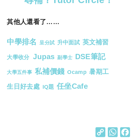
其他人還看了……
中學排名
英文補習
升中面試
呈分試
Jupas
DSE筆記
大學收分
副學士
私補價錢
暑期工
Ocamp
大學五件事
任坐Cafe
生日好去處
IQ題
C
W