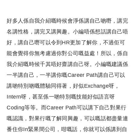
好多人係自我介紹嘅時候會淨係講自己啲嘢，講完
名講性格，講完又講興趣。小編唔係想話講自己唔
好，講自己嘢可以令到HR更加了解你，不過佢可
能會覺得你無考慮過你對公司嘅益處！所以，係自
我介紹嘅時候千其唔好齋講自己呀。小編嘅建議係
一半講自己，一半講你嘅Career Path講自己可以
講啲特別啲嘅體驗同得著，好似Exchange呀，
Intern呀，甚至係一啲特別嘅技能好似語言呀
Coding等等。而Career Path可以講下自己對果行
嘅認識，對果行嘅了解同興趣，可以嘅話都盡量連
番住你In緊果間公司，咁嘅話，你就可以係講到自