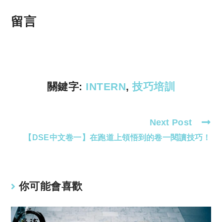
o
h
p
at
留言
y
s
Li
A
n
p
k
p
關鍵字:
INTERN
,
技巧培訓
Next Post
Read
【DSE中文卷一】在跑道上領悟到的卷一閱讀技巧！
more
articles
你可能會喜歡