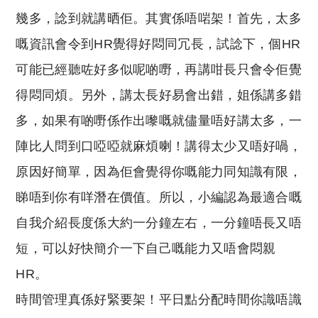
幾多，諗到就講晒佢。其實係唔啱架！首先，太多
嘅資訊會令到HR覺得好悶同冗長，試諗下，個HR
可能已經聽咗好多似呢啲嘢，再講咁長只會令佢覺
得悶同煩。另外，講太長好易會出錯，姐係講多錯
多，如果有啲嘢係作出嚟嘅就儘量唔好講太多，一
陣比人問到口啞啞就麻煩喇！講得太少又唔好喎，
原因好簡單，因為佢會覺得你嘅能力同知識有限，
睇唔到你有咩潛在價值。所以，小編認為最適合嘅
自我介紹長度係大約一分鐘左右，一分鐘唔長又唔
短，可以好快簡介一下自己嘅能力又唔會悶親
HR。
時間管理真係好緊要架！平日點分配時間你識唔識