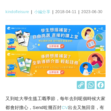
Post
Post
Post
Post
kindofleisure
小編分享
2018-04-11
2023-06-30
author:
category:
published:
last
modified:
C
W
o
h
又到咗大學生搵工嘅季節，每年去到呢個時候大家
p
at
y
s
都會好擔心，Send咗幾百封
CV
出去又無回音，有