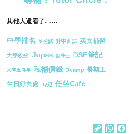
其他人還看了……
中學排名
英文補習
升中面試
呈分試
Jupas
DSE筆記
大學收分
副學士
私補價錢
暑期工
Ocamp
大學五件事
任坐Cafe
生日好去處
IQ題
C
W