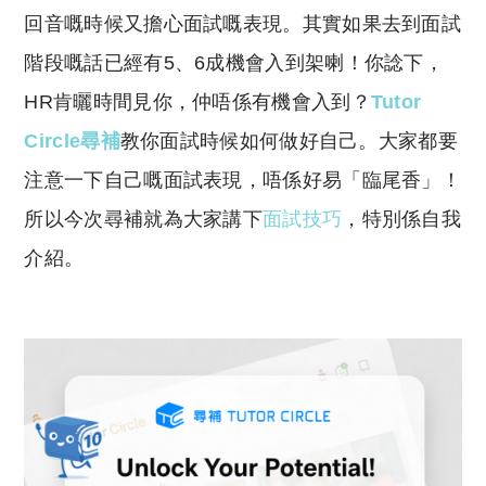
Li
A
回音嘅時候又擔心面試嘅表現。其實如果去到面試
n
p
階段嘅話已經有5、6成機會入到架喇！你諗下，
k
p
HR肯曬時間見你，仲唔係有機會入到？
Tutor
Circle尋補
教你面試時候如何做好自己。大家都要
注意一下自己嘅面試表現，唔係好易「臨尾香」！
所以今次尋補就為大家講下
面試技巧
，特別係自我
介紹。