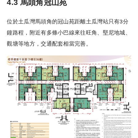
4.3 馬頭角冠山苑
位於土瓜灣馬頭角的冠山苑距離土瓜灣站只有3分
鐘路程，附近有多條小巴線來往旺角、堅尼地城、
觀塘等地方，交通配套相當完善。