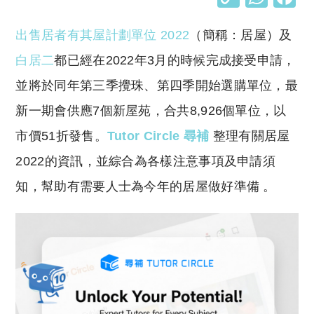
o
h
出售居者有其屋計劃單位 2022
（簡稱：居屋）及
p
at
y
s
白居二
都已經在2022年3月的時候完成接受申請，
Li
A
並將於同年第三季攪珠、第四季開始選購單位，最
n
p
新一期會供應7個新屋苑，合共8,926個單位，以
k
p
市價51折發售。
Tutor Circle 尋補
整理有關居屋
2022的資訊，並綜合為各樣注意事項及申請須
知，幫助有需要人士為今年的居屋做好準備 。