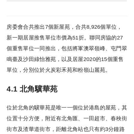
房委會合共推出7個新屋苑，合共8,926個單位，
新一期居屋推售單位市價為51折。聯同房協的27
個重售單位一同推出，包括將軍澳翠嶺峰、屯門翠
鳴臺及沙田綠怡雅苑，以及居屋2020的15個重售
單位，分別位於火炭彩禾苑和粉嶺山麗苑。
4.1 北角驥華苑
位於北角的驥華苑是唯一一個位於港島的屋苑，其
位置十分方便，附近有北角匯、一田超市、春秧街
街市及渣華道街市，距離北角站也只有約3分鐘路