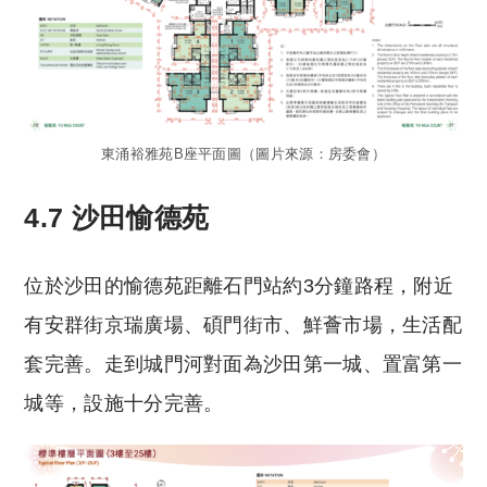
東涌裕雅苑B座平面圖（圖片來源：房委會）
4.7 沙田愉德苑
位於沙田的愉德苑距離石門站約3分鐘路程，附近
有安群街京瑞廣場、碩門街市、鮮薈市場，生活配
套完善。走到城門河對面為沙田第一城、置富第一
城等，設施十分完善。