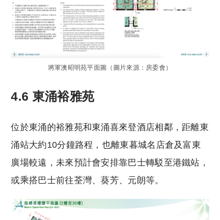
將軍澳昭明苑平面圖（圖片來源：房委會）
4.6 東涌裕雅苑
位於東涌的裕雅苑和東涌喜來登酒店相鄰，距離東
涌站大約10分鐘路程，也離東暮城名店倉及富東
廣場較遠，未來預計會安排靠巴士轉駁至港鐵站，
或乘搭巴士前往荃灣、葵芳、元朗等。