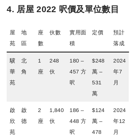
4. 居屋 2022 呎價及單位數目
屋
地
座
伙數
實用面
定價
預計
苑
區
數
積
落成
驥
北
1
248
180 –
$248
2024
華
角
座
伙
457 方
萬 –
年7
苑
呎
531
月
萬
啟
啟
2
1,840
186 –
$124
2024
欣
德
座
伙
448 方
萬 –
年12
苑
呎
478
月