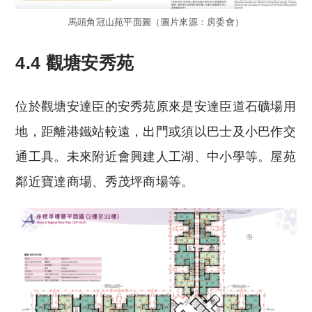
馬頭角冠山苑平面圖（圖片來源：房委會）
4.4 觀塘安秀苑
位於觀塘安達臣的安秀苑原來是安達臣道石礦場用
地，距離港鐵站較遠，出門或須以巴士及小巴作交
通工具。未來附近會興建人工湖、中小學等。屋苑
鄰近寶達商場、秀茂坪商場等。