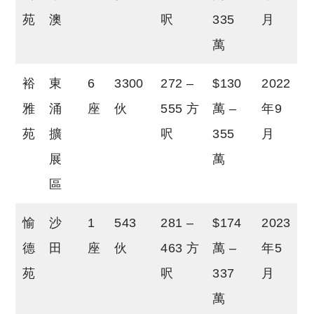
苑
澳
呎
335
月
萬
裕
東
6
3300
272 –
$130
2022
雅
涌
座
伙
555 方
萬 –
年9
苑
擴
呎
355
月
展
萬
區
愉
沙
1
543
281 –
$174
2023
德
田
座
伙
463 方
萬 –
年5
苑
呎
337
月
萬