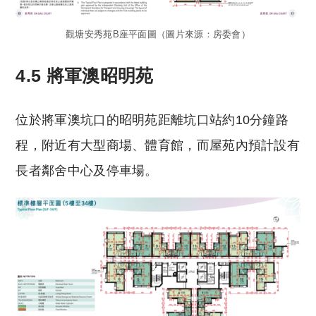
觀塘安秀苑B座平面圖（圖片來源：房委會）
4.5 將軍澳昭明苑
位於將軍澳坑口的昭明苑距離坑口站約10分鐘路
程，附近有大型商場、體育館，而屋苑內預計設有
長者鄰舍中心及停車場。