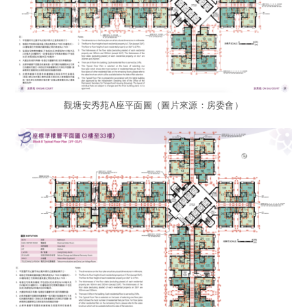
觀塘安秀苑A座平面圖（圖片來源：房委會）