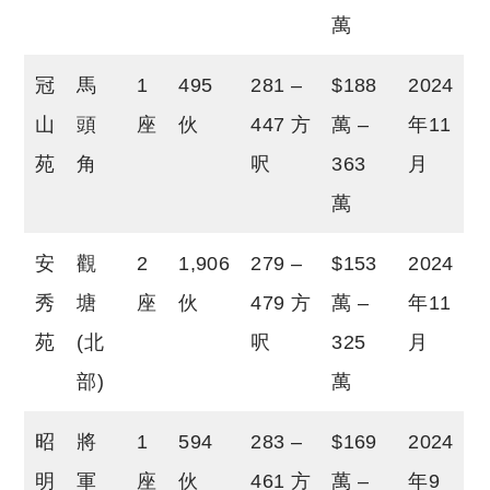
萬
冠
馬
1
495
281 –
$188
2024
山
頭
座
伙
447 方
萬 –
年11
苑
角
呎
363
月
萬
安
觀
2
1,906
279 –
$153
2024
秀
塘
座
伙
479 方
萬 –
年11
苑
(北
呎
325
月
部)
萬
昭
將
1
594
283 –
$169
2024
明
軍
座
伙
461 方
萬 –
年9