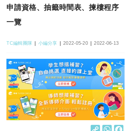
申請資格、抽籤時間表、揀樓程序
一覽
Post
Post
Post
Post
TC編輯團隊
小編分享
2022-05-20
2022-06-13
author:
category:
published:
last
modified:
C
W