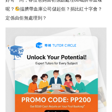
好奇一問，各位爸媽當初係點處理bb嘅臍帶血㗎
p
at
y
s
呢？
揾臍帶血庫公司儲起佢？捐比紅十字會？
Li
A
定係由佢無處理到？
n
p
k
p