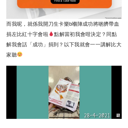
而我呢，就係我開刀生卡樂b嗰陣成功將啲臍帶血
捐左比紅十字會啦
點解當初我會咁決定？同點
解我會話「成功」捐到？以下我就會一一講解比大
家聽