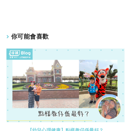
Li
A
n
p
k
p
你可能會喜歡
【幼兒心理健康】點樣教仔係最好？