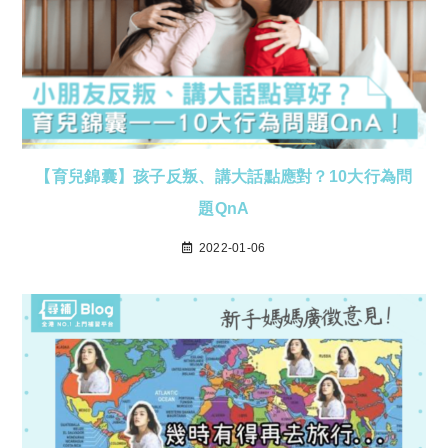
【育兒錦囊】孩子反叛、講大話點應對？10大行為問
題QnA
2022-01-06