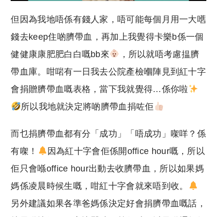
但因為我地唔係有錢人家，唔可能每個月用一大嚿
錢去keep住啲臍帶血，再加上我覺得卡樂b係一個
健健康康肥肥白白嘅bb來
，所以就唔考慮揾臍
帶血庫。咁啱有一日我去公院產檢嗰陣見到紅十字
會捐贈臍帶血嘅表格，當下我就覺得…係你啦
所以我地就決定將啲臍帶血捐咗佢
而乜捐臍帶血都有分「成功」「唔成功」㗎咩？係
有㗎！
因為紅十字會佢係開office hour嘅，所以
佢只會喺office hour出動去收臍帶血，所以如果媽
媽係凌晨時候生嘅，咁紅十字會就來唔到收。
另外建議如果各準爸媽係決定好會捐臍帶血嘅話，