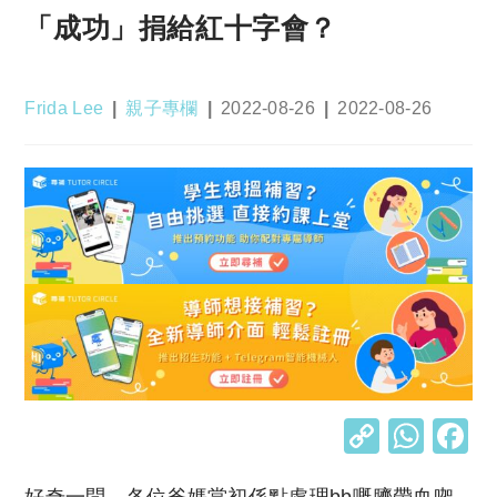
「成功」捐給紅十字會？
Post
Post
Post
Post
Frida Lee
親子專欄
2022-08-26
2022-08-26
author:
category:
published:
last
modified:
C
W
o
h