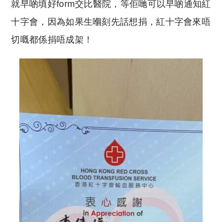
就早啲填好form交比醫院，等佢哋可以早啲通知紅
十字會，因為如果生嗰刻先話想捐，紅十字會來唔
切嘅都係捐唔成架！