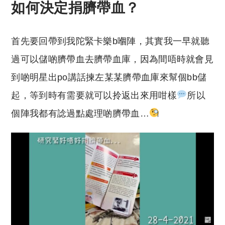
如何決定捐臍帶血？
首先要回帶到我陀緊卡樂b嗰陣，其實我一早就聽
過可以儲啲臍帶血去臍帶血庫，因為間唔時就會見
到啲明星出po講話揀左某某臍帶血庫來幫個bb儲
起，等到時有需要就可以拎返出來用咁樣
所以
個陣我都有諗過點處理啲臍帶血…