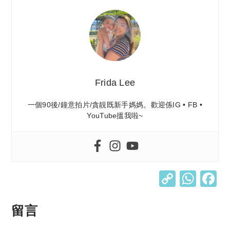
Frida Lee
一個90後/鐘意拍片/貪靚既新手媽媽。歡迎係IG • FB •
YouTube搵我啦~
C
W
o
h
p
at
留言
y
s