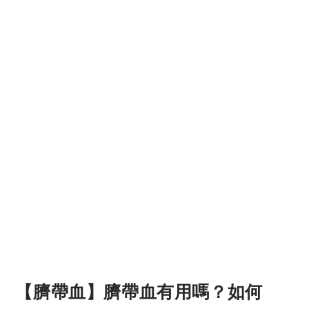
【臍帶血】臍帶血有用嗎？如何