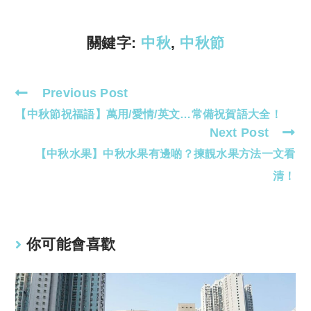
n
p
k
p
關鍵字:
中秋
,
中秋節
Previous Post
Read
【中秋節祝福語】萬用/愛情/英文…常備祝賀語大全！
more
Next Post
articles
【中秋水果】中秋水果有邊啲？揀靚水果方法一文看
清！
你可能會喜歡