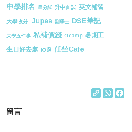
中學排名
英文補習
升中面試
呈分試
Jupas
DSE筆記
大學收分
副學士
私補價錢
暑期工
Ocamp
大學五件事
任坐Cafe
生日好去處
IQ題
C
W
o
h
p
at
留言
y
s
Li
A