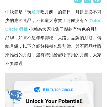
o
h
中秋節是「玩
燈籠
吃月餅」的節日，月餅是必不可
p
at
y
s
少的應節食品，不知道大家買了月餅沒有？
Tutor
Li
A
Circle
尋補
小編為大家收集了幾款有特色的月餅
n
p
品牌，如果不想年年都吃「大路」品牌的月餅、傳
k
p
統月餅，以下介紹好幾種包裝別緻、與不同品牌聯
乘推出的月餅，還有特別給寵物享用的月餅，大家
不要錯過！