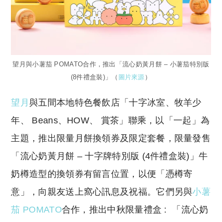
望月與小薯茄 POMATO合作，推出「流心奶黃月餅 – 小薯茄特別版
(8件禮盒裝)」（
圖片來源
）
望月
與五間本地特色餐飲店「十字冰室、牧羊少
年、 Beans、HOW、 賞茶」聯乘，以「一起」為
主題，推出限量月餅換領券及限定套餐，限量發售
「流心奶黃月餅 – 十字牌特別版 (4件禮盒裝)」牛
奶樽造型的換領券有留言位置，以便「憑樽寄
意」，向親友送上窩心訊息及祝福。它們另與
小薯
茄 POMATO
合作，推出中秋限量禮盒 : 「流心奶