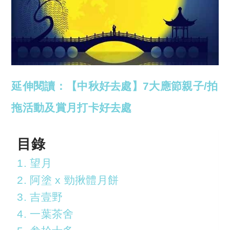
延伸閱讀：【中秋好去處】7大應節親子/拍
拖活動及賞月打卡好去處
目錄
1. 望月
2. 阿塗 x 勁揪體月餅
3. 吉壹野
4. 一葉茶舍