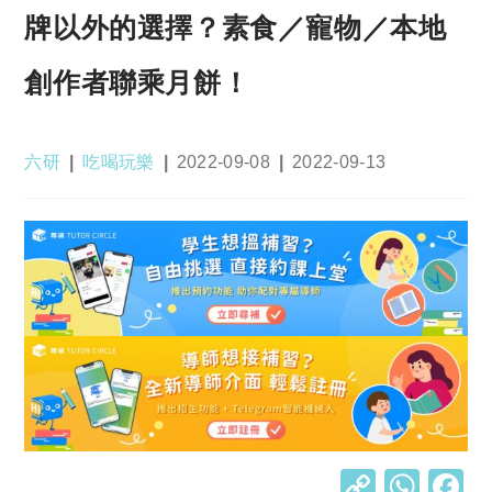
牌以外的選擇？素食／寵物／本地
創作者聯乘月餅！
Post
Post
Post
Post
六研
吃喝玩樂
2022-09-08
2022-09-13
author:
category:
published:
last
modified:
C
W