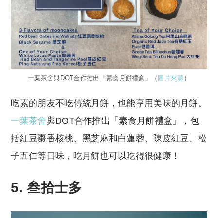
一葉茶舍與DOT合作推出「素食月餅禮盒」（
圖片來源
）
吃素的朋友不吃傳統月餅，也能享用美味的月餅。
一葉茶舍
與DOT合作推出「素食月餅禮盒」，包
括紅豆棗香核桃、黑芝麻和白蓮蓉、陳皮紅豆、松
子五仁等口味，吃月餅也可以吃得很健康！
5.
叁拾士多