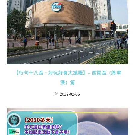
【行勻十八區・好玩好食大搜羅】– 西貢區（將軍
澳）篇
2019-02-05