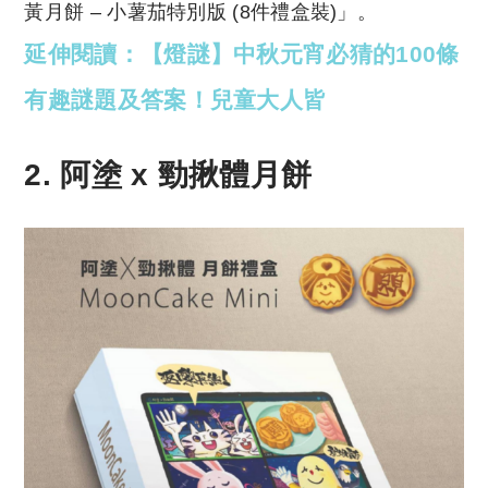
黃月餅 – 小薯茄特別版 (8件禮盒裝)」。
延伸閱讀：【燈謎】中秋元宵必猜的100條
有趣謎題及答案！兒童大人皆
2. 阿塗 x 勁揪體月餅