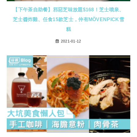
【下午茶自助餐】邪惡芝味放題$168！芝士噴泉、
芝士醬炸雞、任食15款芝士，仲有MÖVENPICK雪
糕
2021-01-12