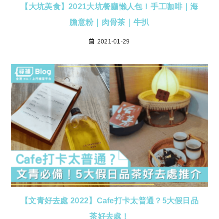
【大坑美食】2021大坑餐廳懶人包！手工咖啡｜海
膽意粉｜肉骨茶｜牛扒
2021-01-29
【文青好去處 2022】Cafe打卡太普通？5大假日品
茶好去處！