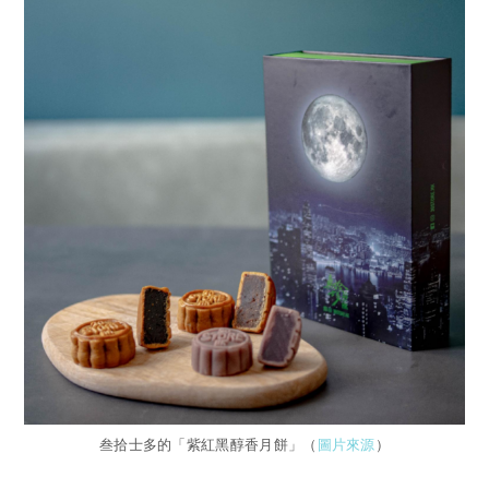
叁拾士多的「紫紅黑醇香月餅」（
圖片來源
）