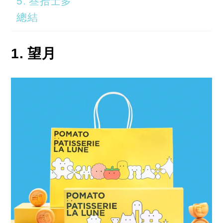
5. 叁拾士多
總結
1. 望月