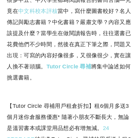
很多中五、中六學生都為閱讀報告的書而苦惱—究
p
at
y
s
竟在
中文科校本評核
當中，寫什麼圖書較好？名人
Li
A
傳記與勵志書籍？中化書籍？嚴肅文學？內容又應
n
p
該提及什麼？當學生在做閱讀報告時，往往選書已
k
p
花費他們不少時間，然後在真正下筆之際，問題又
出現：可寫的內容好像很多，又很像很少，實在讓
人換不著頭腦。
Tutor Circle 尋補
將集中論述如何
挑選書籍。
​【Tutor Circle 尋補用戶租倉折扣】租6個月多送3
個月迷你倉服務優惠* 隨著小朋友不斷長大，無論
是溫習書本或課堂用品想必有增無減。
24