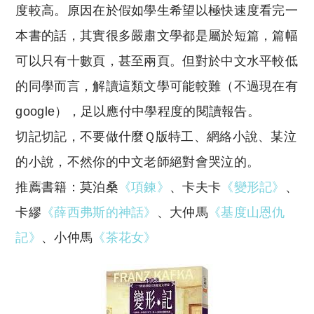
度較高。原因在於假如學生希望以極快速度看完一
本書的話，其實很多嚴肅文學都是屬於短篇，篇幅
可以只有十數頁，甚至兩頁。但對於中文水平較低
的同學而言，解讀這類文學可能較難（不過現在有
google），足以應付中學程度的閱讀報告。
切記切記，不要做什麼Ｑ版特工、網絡小說、某泣
的小說，不然你的中文老師絕對會哭泣的。
推薦書籍：莫泊桑
《項鍊》
、卡夫卡
《變形記》
、
卡繆
《薛西弗斯的神話》
、大仲馬
《基度山恩仇
記》
、小仲馬
《茶花女》