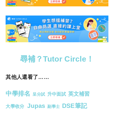
尋補？Tutor Circle！
其他人還看了……
中學排名
英文補習
升中面試
呈分試
Jupas
DSE筆記
大學收分
副學士