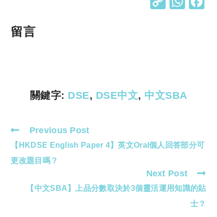
C
W
o
h
p
at
留言
y
s
Li
A
n
p
k
p
關鍵字:
DSE
,
DSE中文
,
中文SBA
Previous Post
Read
【HKDSE English Paper 4】英文Oral個人回答部分可
more
articles
更改題目嗎？
Next Post
【中文SBA】上品分數取決於3個靈活運用知識的貼
士？