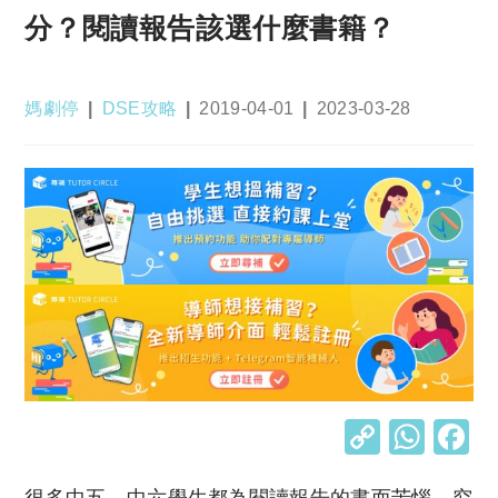
分？閱讀報告該選什麼書籍？
Post
Post
Post
Post
媽劇停
DSE攻略
2019-04-01
2023-03-28
author:
category:
published:
last
modified:
C
W
o
h