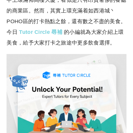
中上環滿佈高樓大廈，看似是只有昂貴奢侈的餐廳
p
at
y
s
的商業區。然而，其實上環充滿着如西港城丶
Li
A
POHO區的打卡熱點之餘，還有數之不盡的美食。
n
p
今日
Tutor Circle 尋補
的小編就為大家介紹上環
k
p
美食，給予大家打卡之旅途中更多飲食選擇。