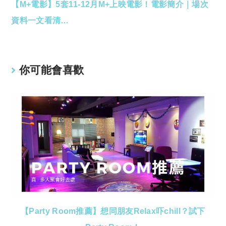
【M+電影】5套11-12月M+上映電影！電影簡介｜場次
more
articles
資料一文看清…
你可能會喜歡
【Party Room推薦】想同朋友Relax吓chill？試下