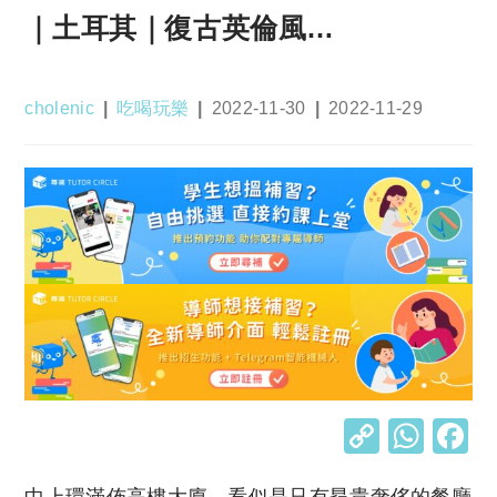
｜土耳其｜復古英倫風…
Post
Post
Post
Post
cholenic
吃喝玩樂
2022-11-30
2022-11-29
author:
category:
published:
last
modified:
C
W
o
h