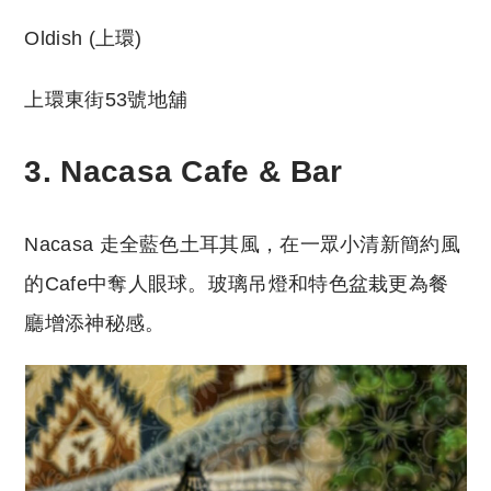
Oldish (上環)
上環東街53號地舖
3. Nacasa Cafe & Bar
Nacasa 走全藍色土耳其風，在一眾小清新簡約風
的Cafe中奪人眼球。玻璃吊燈和特色盆栽更為餐
廳增添神秘感。