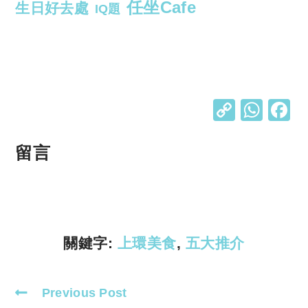
任坐Cafe
生日好去處
IQ題
C
W
o
h
p
at
留言
y
s
Li
A
n
p
k
p
關鍵字:
上環美食
,
五大推介
Previous Post
Read