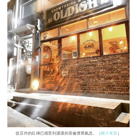
從店外的紅磚已感受到濃濃的英倫懷舊氣息。（
圖片來源
）