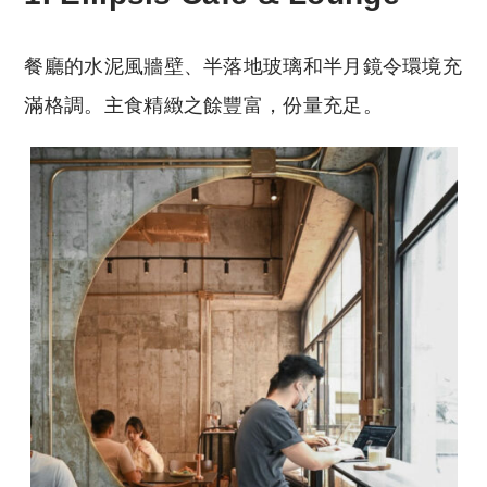
餐廳的水泥風牆壁、半落地玻璃和半月鏡令環境充
滿格調。主食精緻之餘豐富，份量充足。