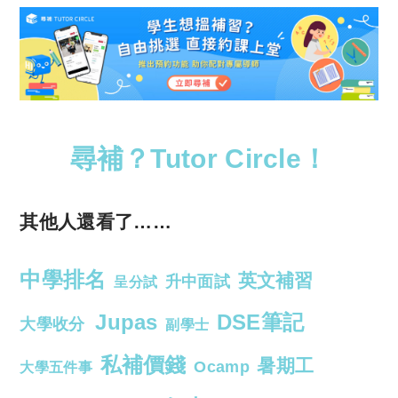
尋補？Tutor Circle！
其他人還看了……
中學排名
英文補習
升中面試
呈分試
Jupas
DSE筆記
大學收分
副學士
私補價錢
暑期工
Ocamp
大學五件事