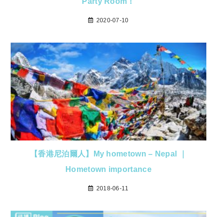
Party Room！
2020-07-10
【香港尼泊爾人】My hometown – Nepal ｜
Hometown importance
2018-06-11