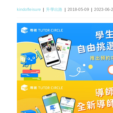
Post
Post
Post
Post
kindofleisure
升學出路
2018-05-09
2023-06-
author:
category:
published:
last
modified: