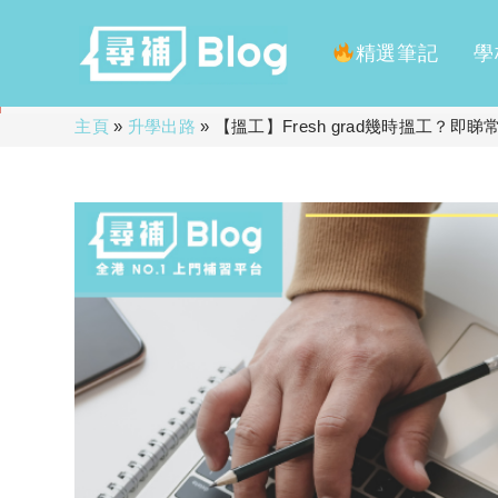
精選筆記
學
Skip
主頁
»
升學出路
»
【搵工】Fresh grad幾時搵工？即
to
content