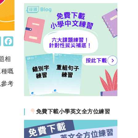
W
F
h
a
問題相
at
c
s
e
工種嘅
A
b
以參考
p
o
p
o
k
免費下載小學英文全方位練習