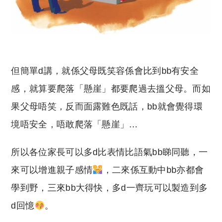
但簡單d講，就係父母既笑容係會比到bb有安全
感，就算要爬落「懸崖」都要爬過去搵父母。而如
果父母唔笑，反而面露難色既話，bb就會覺得環
境唔安全，唔敢爬落「懸崖」…
所以各位家長可以多d比表情比語氣bb睇同聽，一
來可以增進親子感情
，二來係互動中bb亦都會
學到野，三來bb大得快，多d一齊玩可以製造到多
d回憶
。