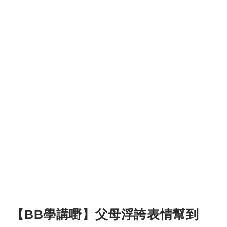
【BB學講嘢】父母浮誇表情幫到