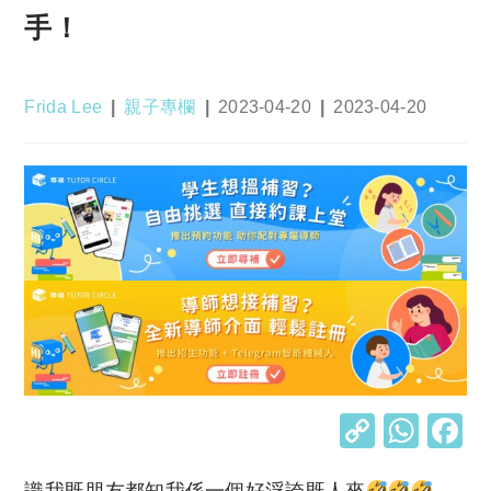
手！
Post
Post
Post
Post
Frida Lee
親子專欄
2023-04-20
2023-04-20
author:
category:
published:
last
modified:
C
W
o
h