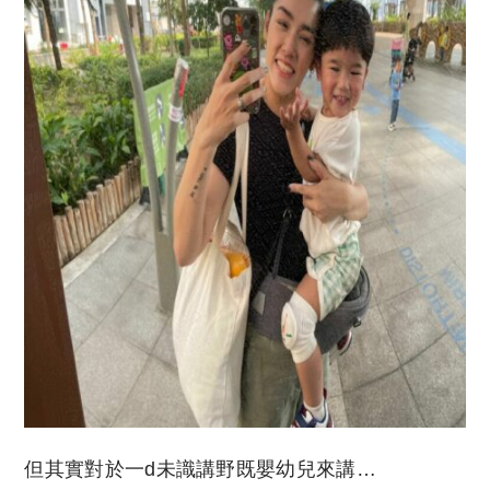
但其實對於一d未識講野既嬰幼兒來講…