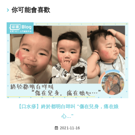
k
p
你可能會喜歡
【口水疹】終於都明白咩叫 “傷在兒身，痛在娘
心…”
2021-11-16