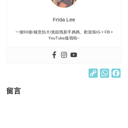
Frida Lee
一個90後/鐘意拍片/貪靚既新手媽媽。歡迎係IG • FB •
YouTube搵我啦~
C
W
o
h
p
at
留言
y
s
Li
A
n
p