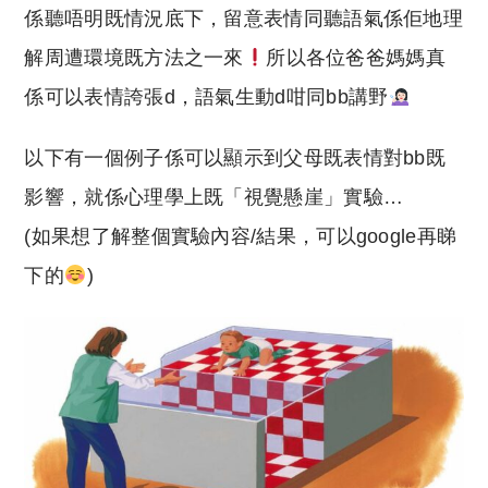
係聽唔明既情況底下，留意表情同聽語氣係佢地理
解周遭環境既方法之一來
所以各位爸爸媽媽真
係可以表情誇張d，語氣生動d咁同bb講野
以下有一個例子係可以顯示到父母既表情對bb既
影響，就係心理學上既「視覺懸崖」實驗…
(如果想了解整個實驗內容/結果，可以google再睇
下的
)