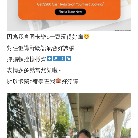
因為我會同卡樂b一齊玩得好癲
對住佢講野既語氣會好誇張
抑揚頓挫樣樣齊
表情多多就當然架啦~
所以卡樂b都學左我
好浮誇…