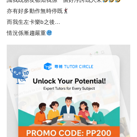
識我既朋友都知我係一個好浮誇既人來
p
at
y
s
亦有好多動作無時停既
Li
A
而我生左卡樂b之後…
n
p
情況係漸趨嚴重
k
p