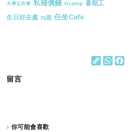
私補價錢
暑期工
Ocamp
大學五件事
任坐Cafe
生日好去處
IQ題
C
W
o
h
p
at
留言
y
s
Li
A
n
p
k
p
你可能會喜歡