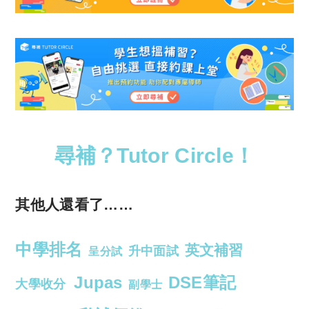
尋補？Tutor Circle！
其他人還看了……
中學排名
英文補習
升中面試
呈分試
Jupas
DSE筆記
大學收分
副學士