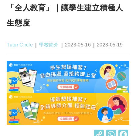
「全人教育」｜讓學生建立積極人
生態度
Post
Post
Post
Post
Tutor Circle
學校簡介
2023-05-16
2023-05-19
author:
category:
published:
last
modified:
C
W