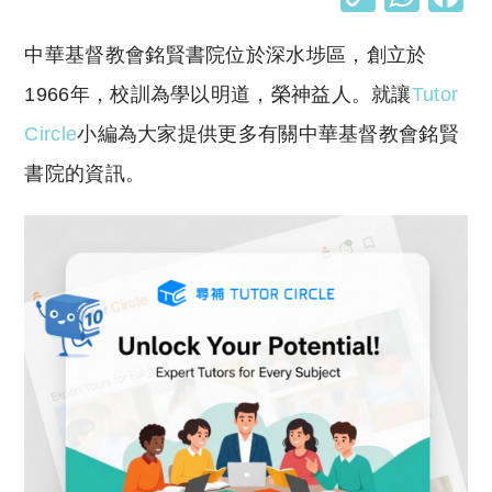
o
h
中華基督教會銘賢書院位於深水埗區，創立於
p
at
y
s
1966年，校訓為學以明道，榮神益人。就讓
Tutor
Li
A
Circle
小編為大家提供更多有關中華基督教會銘賢
n
p
書院的資訊。
k
p