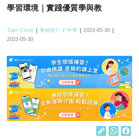
學習環境｜實踐優質學與教
Post
Post
Post
Tutor Circle
學校簡介
/
中學
2023-05-30
author:
category:
published:
Post
2023-05-30
last
modified:
C
W