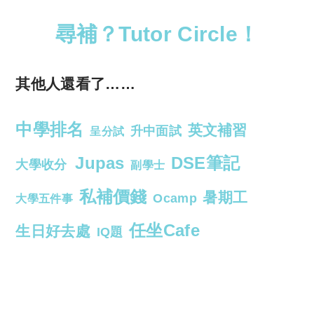
尋補？Tutor Circle！
其他人還看了……
中學排名
英文補習
升中面試
呈分試
Jupas
DSE筆記
大學收分
副學士
私補價錢
暑期工
Ocamp
大學五件事
任坐Cafe
生日好去處
IQ題