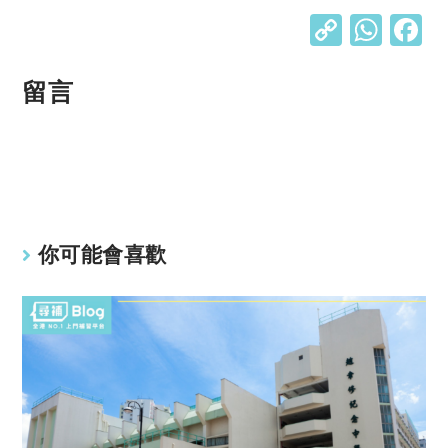
C
W
o
h
p
at
留言
y
s
Li
A
n
p
k
p
你可能會喜歡