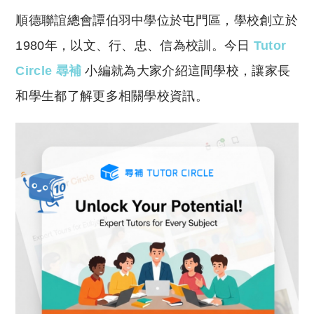
o
h
順德聯誼總會譚伯羽中學位於屯門區，學校創立於
p
at
y
s
1980年，以文、行、忠、信為校訓。今日
Tutor
Li
A
Circle 尋補
小編就為大家介紹這間學校，讓家長
n
p
和學生都了解更多相關學校資訊。
k
p