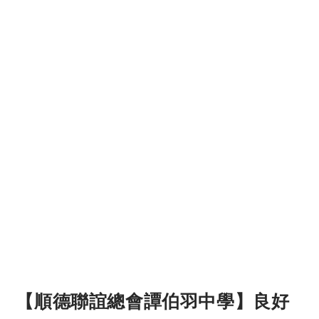
【順德聯誼總會譚伯羽中學】良好