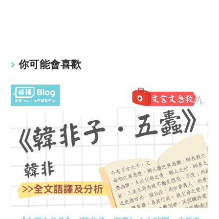
y
s
Li
A
n
p
k
p
你可能會喜歡