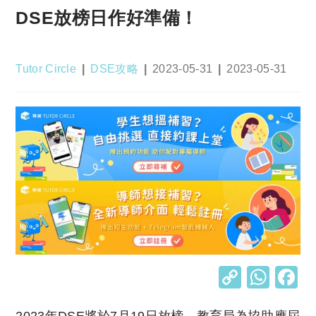
DSE放榜日作好準備！
Post
Post
Post
Post
Tutor Circle
DSE攻略
2023-05-31
2023-05-31
author:
category:
published:
last
modified:
C
W
o
h