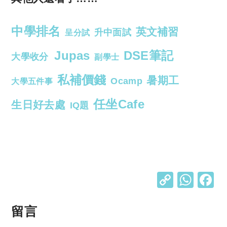
中學排名
英文補習
升中面試
呈分試
Jupas
DSE筆記
大學收分
副學士
私補價錢
暑期工
Ocamp
大學五件事
任坐Cafe
生日好去處
IQ題
C
W
o
h
p
at
留言