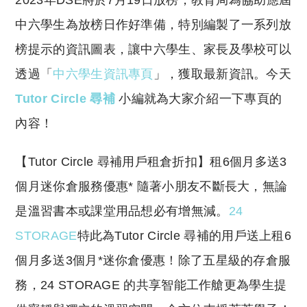
2023年DSE將於7月19日放榜，教育局為協助應屆
p
at
y
s
中六學生為放榜日作好準備，特別編製了一系列放
Li
A
榜提示的資訊圖表，讓中六學生、家長及學校可以
n
p
透過「
中六學生資訊專頁
」，獲取最新資訊。今天
k
p
Tutor Circle 尋補
小編就為大家介紹一下專頁的
內容！
​【Tutor Circle 尋補用戶租倉折扣】租6個月多送3
個月迷你倉服務優惠* 隨著小朋友不斷長大，無論
是溫習書本或課堂用品想必有增無減。
24
STORAGE
特此為Tutor Circle 尋補的用戶送上租6
個月多送3個月*迷你倉優惠！除了五星級的存倉服
務，24 STORAGE 的共享智能工作艙更為學生提