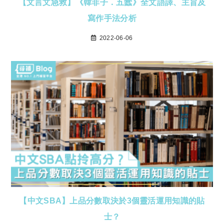
【文言文急救】《韓非子．五蠹》全文語譯、主旨及
寫作手法分析
2022-06-06
【中文SBA】上品分數取決於3個靈活運用知識的貼
士？