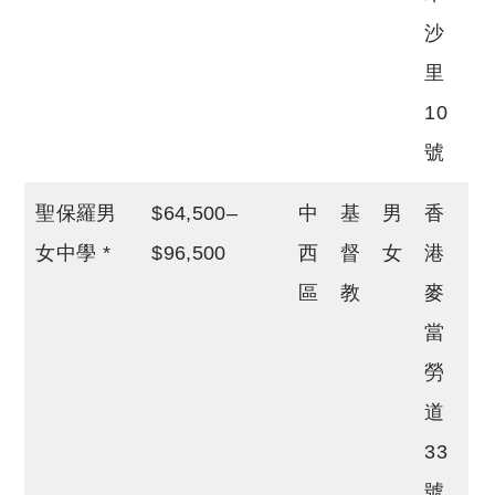
沙
里
10
號
聖保羅男
$64,500–
中
基
男
香
女中學 *
$96,500
西
督
女
港
區
教
麥
當
勞
道
33
號