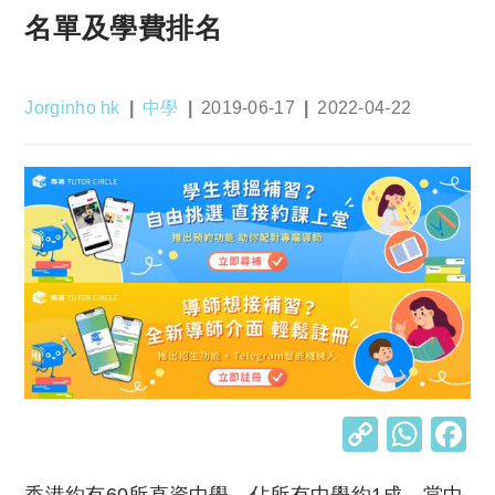
名單及學費排名
Post
Post
Post
Post
Jorginho hk
中學
2019-06-17
2022-04-22
author:
category:
published:
last
modified:
C
W
o
h