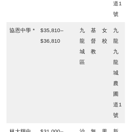
道1
號
協恩中學 *
$35,810–
九
基
女
九
$36,810
龍
督
校
龍
城
教
九
區
龍
城
農
圃
道1
號
林大輝中
$31,000–
沙
無
男
新