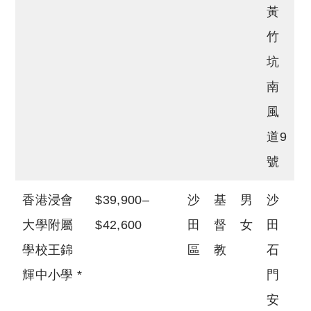
黃
竹
坑
南
風
道9
號
香港浸會
$39,900–
沙
基
男
沙
大學附屬
$42,600
田
督
女
田
學校王錦
區
教
石
輝中小學 *
門
安