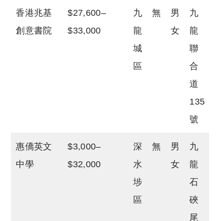
香港兆基
$27,600–
九
無
男
九
創意書院
$33,000
龍
女
龍
城
聯
區
合
道
135
號
惠僑英文
$3,000–
深
無
男
九
中學
$32,000
水
女
龍
埗
石
區
硤
尾