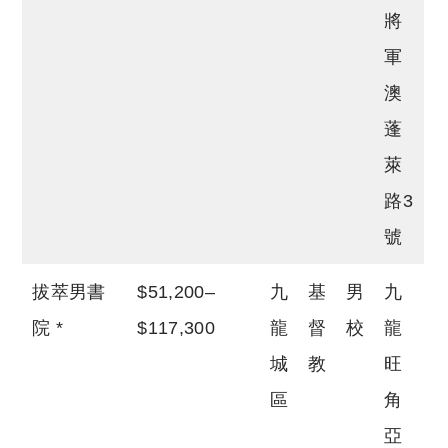
將
軍
澳
蓬
萊
路3
號
拔萃男書
$51,200–
九
基
男
九
院 *
$117,300
龍
督
校
龍
城
教
旺
區
角
亞