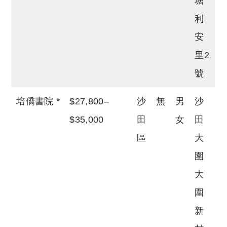
塘
利
安
里2
號
培僑書院 *
$27,800–
沙
無
男
沙
$35,000
田
女
田
區
大
圍
大
圍
新