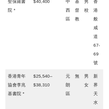
聖保羅書
$40,400
中
基
男
香
院 *
西
督
校
港
區
教
般
咸
道
67-
69
號
香港青年
$25,540–
元
無
男
新
協會李兆
$38,310
朗
女
界
基書院 *
區
天
水