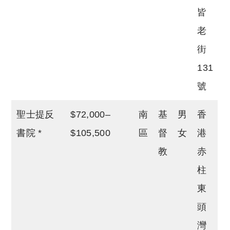
皆
老
街
131
號
聖士提反
$72,000–
南
基
男
香
書院 *
$105,500
區
督
女
港
教
赤
柱
東
頭
灣