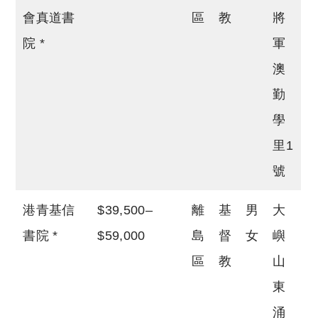
會真道書
區
教
將
院 *
軍
澳
勤
學
里1
號
港青基信
$39,500–
離
基
男
大
書院 *
$59,000
島
督
女
嶼
區
教
山
東
涌