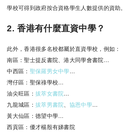
學校可得到政府按合資格學生人數提供的資助。
2. 香港有什麼直資中學？
此外，香港很多名校都屬於直資學校，例如：
南區：聖士提反書院、港大同學會書院…
中西區：
聖保羅男女中學
…
灣仔區：聖保祿學校…
油尖旺區：
拔萃女書院
…
九龍城區：
拔萃男書院
、
協恩中學
…
黃大仙區：德望中學…
西貢區：優才楊殷有娣書院