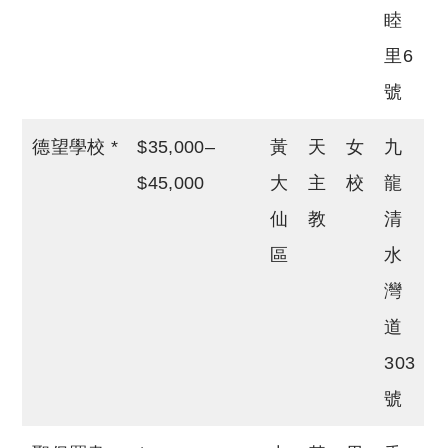
睦
里6
號
德望學校 *
$35,000–
黃
天
女
九
$45,000
大
主
校
龍
仙
教
清
區
水
灣
道
303
號