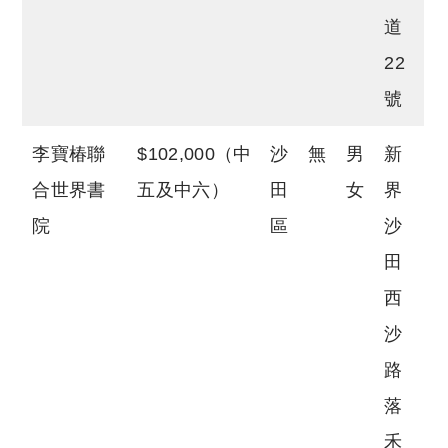
道
22
號
李寶椿聯
$102,000（中
沙
無
男
新
合世界書
五及中六）
田
女
界
院
區
沙
田
西
沙
路
落
禾