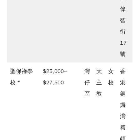
偉
智
街
17
號
聖保祿學
$25,000–
灣
天
女
香
校 *
$27,500
仔
主
校
港
區
教
銅
鑼
灣
禮
頓