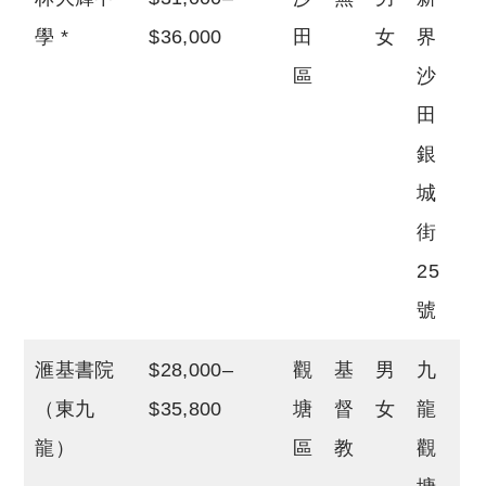
學 *
$36,000
田
女
界
區
沙
田
銀
城
街
25
號
滙基書院
$28,000–
觀
基
男
九
（東九
$35,800
塘
督
女
龍
龍）
區
教
觀