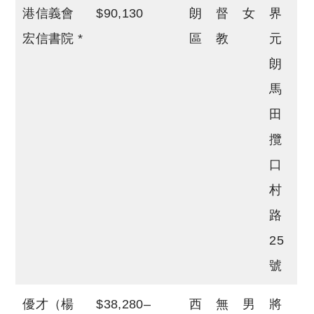
港信義會
$90,130
朗
督
女
界
宏信書院 *
區
教
元
朗
馬
田
攬
口
村
路
25
號
優才（楊
$38,280–
西
無
男
將