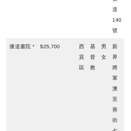
道
140
號
播道書院 *
$25,700
西
基
男
新
貢
督
女
界
區
教
將
軍
澳
至
善
街
七