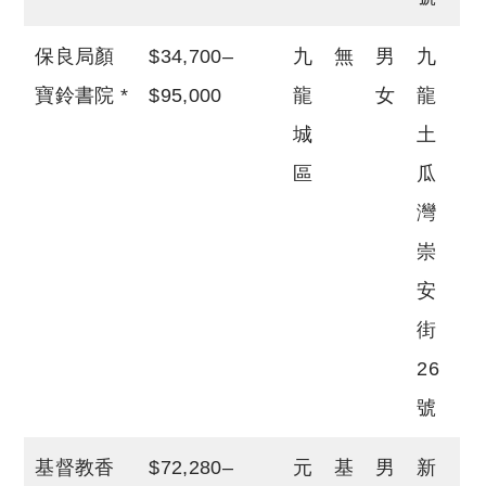
保良局顏
$34,700–
九
無
男
九
寶鈴書院 *
$95,000
龍
女
龍
城
土
區
瓜
灣
崇
安
街
26
號
基督教香
$72,280–
元
基
男
新