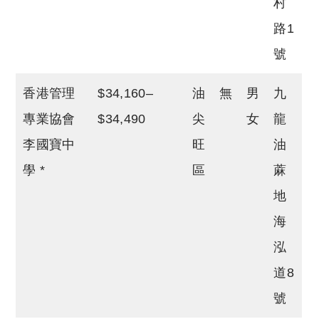
村
路1
號
香港管理
$34,160–
油
無
男
九
專業協會
$34,490
尖
女
龍
李國寶中
旺
油
學 *
區
蔴
地
海
泓
道8
號