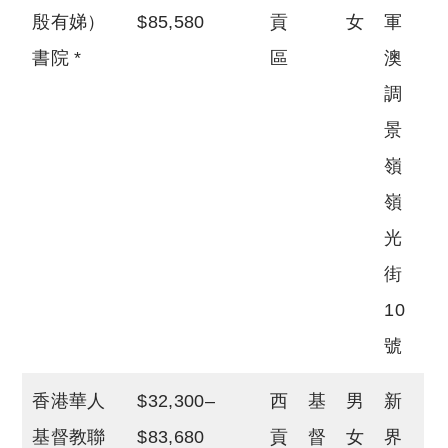
殷有娣）
$85,580
貢
女
軍
書院 *
區
澳
調
景
嶺
嶺
光
街
10
號
香港華人
$32,300–
西
基
男
新
基督教聯
$83,680
貢
督
女
界