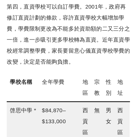
第四，直資學校可以自訂學費。2001年，政府再
修訂直資計劃的條款，容許直資學校大幅增加學
費，學費限制更改為不能多於資助額的二又三分之
一倍，進一步吸引更多學校轉為直資。近年直資學
校經常調整學費，家長要留意心儀直資學校學費的
改變，決定是否能夠負擔。
學校名稱
全年學費
地
宗
性
地
區
教
別
址
啓思中學 *
$84,870–
西
無
男
西
$133,000
貢
女
貢
區
區