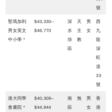
號
聖瑪加利
$43,330–
深
天
男
西
男女英文
$46,770
水
主
女
九
中小學 *
埗
教
龍
區
深
旺
道
33
號
港大同學
$40,309–
南
無
男
香
會書院 *
$44,944
區
女
港