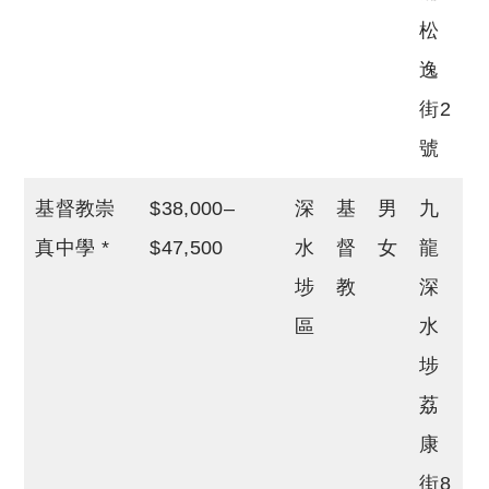
松
逸
街2
號
基督教崇
$38,000–
深
基
男
九
真中學 *
$47,500
水
督
女
龍
埗
教
深
區
水
埗
荔
康
街8