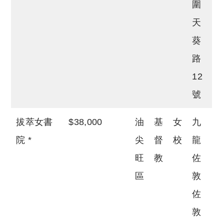
圍
天
葵
路
12
號
拔萃女書
$38,000
油
基
女
九
院 *
尖
督
校
龍
旺
教
佐
區
敦
佐
敦