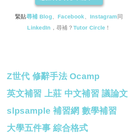
緊貼
尋補 Blog
、
Facebook
、
Instagram
同
LinkedIn
，尋補？
Tutor Circle
！
Z世代
修辭手法
Ocamp
英文補習
上莊
中文補習
議論文
slp
sample
補習網
數學補習
大學五件事
綜合
格式