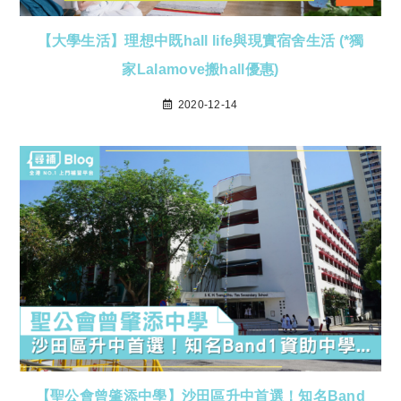
【大學生活】理想中既hall life與現實宿舍生活 (*獨
家Lalamove搬hall優惠)
2020-12-14
【聖公會曾肇添中學】沙田區升中首選！知名Band