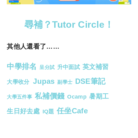
尋補？Tutor Circle！
其他人還看了……
中學排名
英文補習
升中面試
呈分試
Jupas
DSE筆記
大學收分
副學士
私補價錢
暑期工
Ocamp
大學五件事
任坐Cafe
生日好去處
IQ題