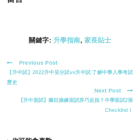
y
s
Li
A
n
p
k
p
關鍵字:
升學指南
,
家長貼士
Previous Post
Read
【升中試】2022升中呈分試vs升中試 了解中學入學考試
more
articles
歷史
Next Post
【升中面試】瘋狂操練面試弄巧反拙？中學面試2張
Checklist！