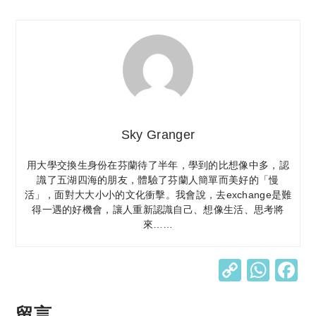
Sky Granger
用大學交換生身份在芬蘭待了半年，學到的比想像中多，認
識了五湖四海的朋友，體驗了芬蘭人簡單而美好的「慢
活」，面對大大小小的文化衝擊。我會說，去
exchange是難
得一遇的好機會，讓人重新認識自己、想像生活、思考將
來……
C
W
o
h
p
at
留言