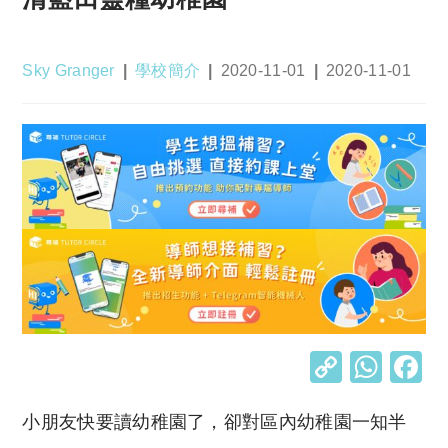
Post
Post
Post
Post
Sky Granger
學校簡介
2020-11-01
2020-11-01
author:
category:
published:
last
modified:
C
W
o
h
小朋友快要讀幼稚園了，卻對區內幼稚園一知半
p
at