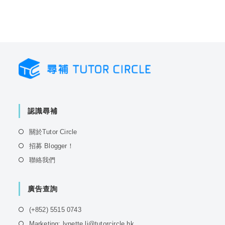
認識尋補
Opens
關於Tutor Circle
in
Opens
招募 Blogger！
a
in
Opens
聯絡我們
new
a
in
tab
new
a
tab
廣告查詢
new
tab
Opens
(+852) 5515 0743
in
Opens
Marketing: lynette.li@tutorcircle.hk