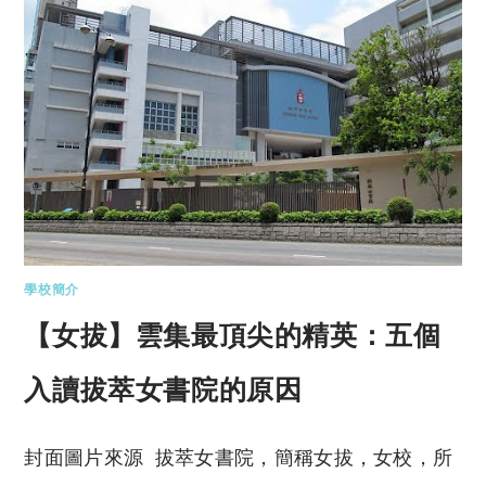
學校簡介
【女拔】雲集最頂尖的精英：五個
入讀拔萃女書院的原因
封面圖片來源 拔萃女書院，簡稱女拔，女校，所