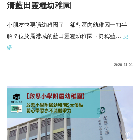
清藍田靈糧幼稚園
小朋友快要讀幼稚園了，卻對區內幼稚園一知半
解？位於麗港城的藍田靈糧幼稚園（簡稱藍…
更
多
0 COMMENTS
2020-11-01