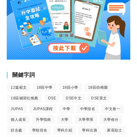
關鍵字詞
12篇範文
18區中學
18區小學
18區幼稚園
18區補習社推薦
DSE
DSE中文
DSE英文
JUPAS
JUPAS課程
中學
中學排名
中文卷一
個人成長
升學指南
大學
大學學系
大學收分
好去處
學校排名
學科介紹
學科出路
家長貼士