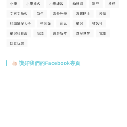
小學
小學排名
小學練習
幼稚園
影評
放榜
文言文急救
新年
海外升學
溫書貼士
疫情
精讀筆記大全
聖誕節
育兒
補習
補習社
補習社推薦
語譯
農曆新年
遊歷世界
電影
飲食玩樂
讚好我們的Facebook專頁