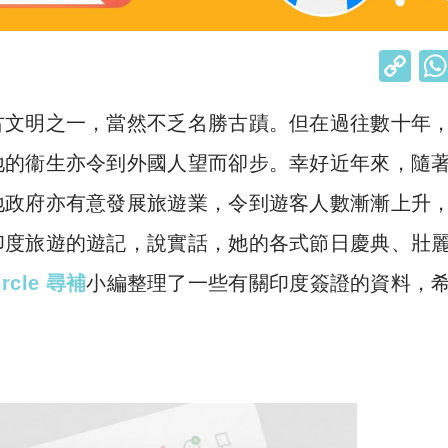
C
o
古文明之一，當然不乏名勝古蹟。但在過往數十年
p
y
地的衞生亦令到外國人望而卻步。幸好近年來，隨
Li
地政府亦有意發展旅遊業，令到遊客人數漸漸上升
n
印度旅遊的遊記，說實話，她的各式節日慶典、壯
k
ircle 尋補
小編整理了一些有關印度簽證的資料，