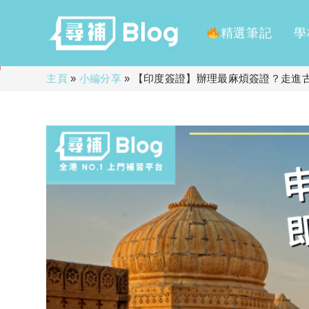
精選筆記
學
Skip
主頁
»
小編分享
»
【印度簽證】辦理最麻煩簽證？走進
to
content