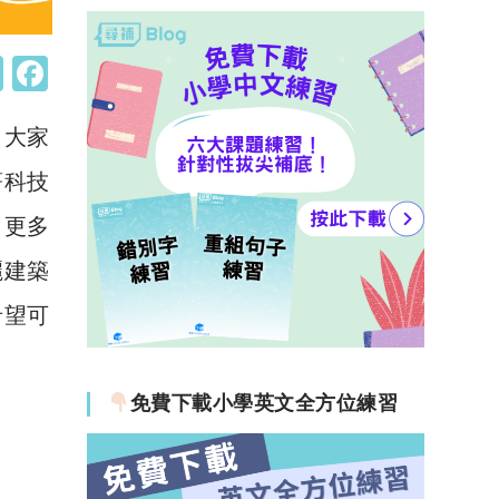
W
F
h
a
，大家
at
c
s
e
著科技
A
b
，更多
p
o
麗建築
p
o
希望可
k
免費下載小學英文全方位練習