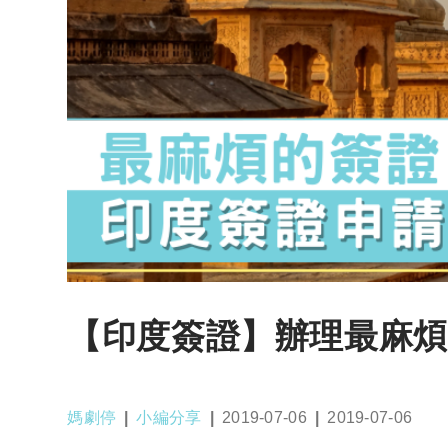
【印度簽證】辦理最麻煩
Post
Post
Post
Post
媽劇停
小編分享
2019-07-06
2019-07-06
author:
category:
published:
last