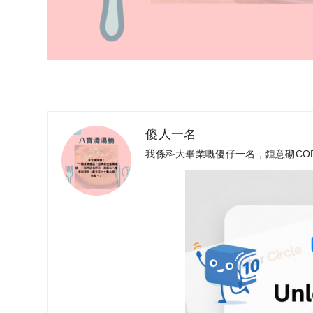
傻人一名
我係科大畢業嘅傻仔一名，鍾意砌CO