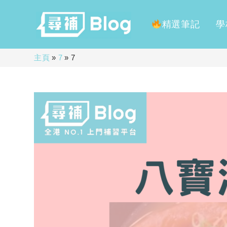
精選筆記
學
Skip
主頁
»
7
»
7
to
content