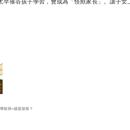
太早催谷孩子學習，會成為「怪獸家長」。讓子女
學前班=拔苗助長？