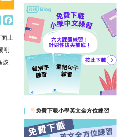
W
F
h
a
市面上
at
c
s
e
讓剛
A
b
為孩
p
o
p
o
k
免費下載小學英文全方位練習