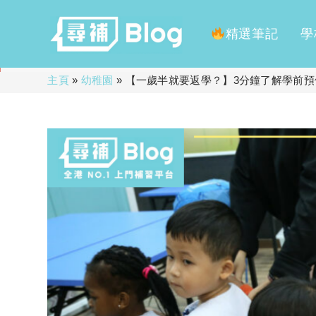
精選筆記
學
Skip
主頁
»
幼稚園
»
【一歲半就要返學？】3分鐘了解學前預
to
content