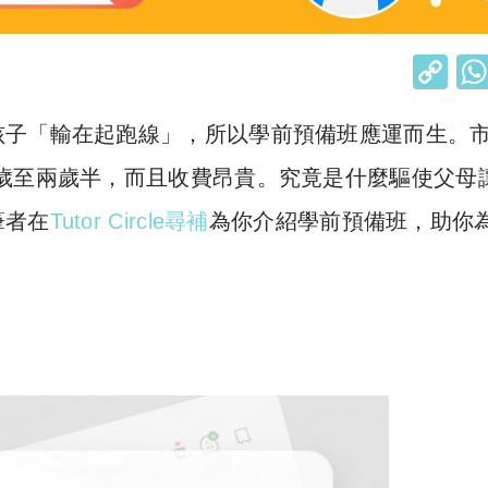
C
o
孩子「輸在起跑線」，所以學前預備班應運而生。
p
y
歲至兩歲半，而且收費昂貴。究竟是什麼驅使父母
Li
筆者在
Tu
tor Circle尋補
為你介紹學前預備班，助你
n
k