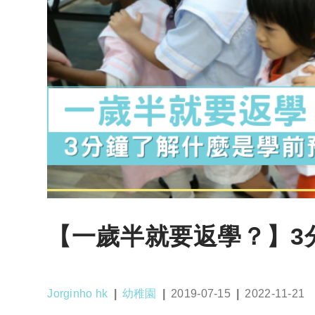
【一歲半就要返學？】3
Post
Post
Post
Post
Jorginho hk
幼稚園
2019-07-15
2022-11-21
author:
category:
published:
last