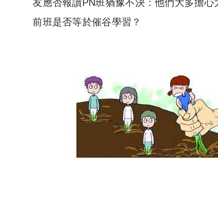
友應否報讀PN班猶豫不決：他們大多擔心
前班是否等於催谷學習？