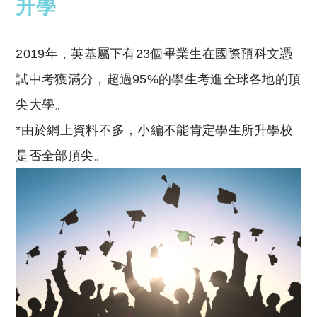
升學
2019年，英基屬下有23個畢業生在國際預科文憑
試中考獲滿分，超過95%的學生考進全球各地的頂
尖大學。
*由於網上資料不多，小編不能肯定學生所升學校
是否全部頂尖。