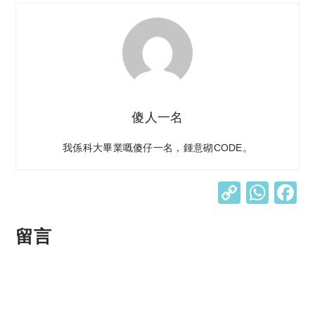
傻人一名
我係科大畢業嘅傻仔一名，鍾意砌CODE。
C
W
o
h
p
at
留言
y
s
Li
A
n
p