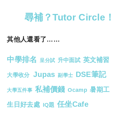
尋補？Tutor Circle！
其他人還看了……
中學排名
英文補習
升中面試
呈分試
Jupas
DSE筆記
大學收分
副學士
私補價錢
暑期工
Ocamp
大學五件事
任坐Cafe
生日好去處
IQ題