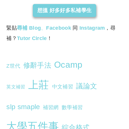
想搵 好多好多私補學生
緊貼
尋補 Blog
、
Facebook
同
Instagram
，尋
補？
Tutor Circle
！
Ocamp
修辭手法
Z世代
上莊
議論文
中文補習
英文補習
slp smaple
補習網
數學補習
大學五件事
綜合格式