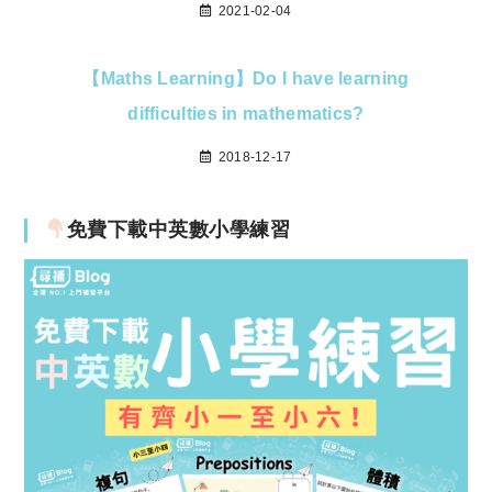
2021-02-04
【Maths Learning】Do I have learning
difficulties in mathematics?
2018-12-17
免費下載中英數小學練習