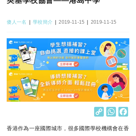
Post
Post
Post
Post
傻人一名
學校簡介
2019-11-15
2019-11-15
author:
category:
published:
last
modified:
C
W
o
h
香港作為一座國際城市，很多國際學校機構會在香
p
at