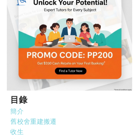
目錄
簡介
舊校舍重建搬遷
收生