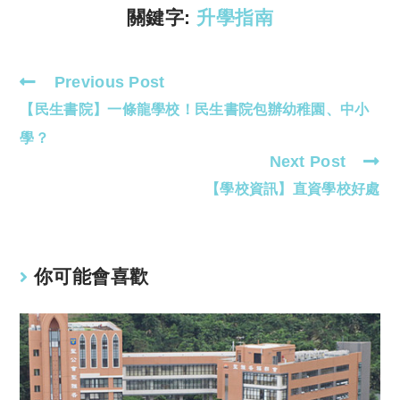
k
p
關鍵字:
升學指南
Previous Post
Read
【民生書院】一條龍學校！民生書院包辦幼稚園、中小
more
articles
學？
Next Post
【學校資訊】直資學校好處
你可能會喜歡